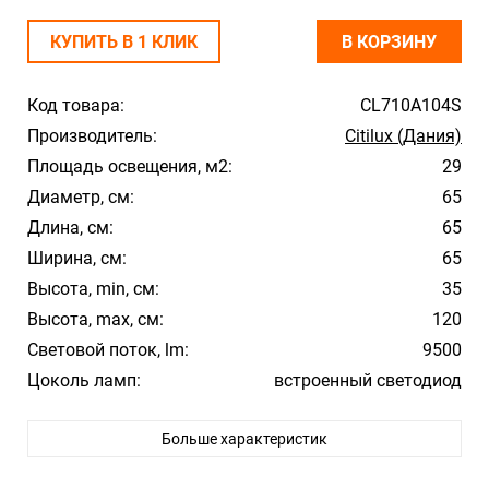
КУПИТЬ В 1 КЛИК
В КОРЗИНУ
Код товара:
CL710A104S
Производитель:
Citilux (Дания)
Площадь освещения, м2:
29
Диаметр, см:
65
Длина, см:
65
Ширина, см:
65
Высота, min, см:
35
Высота, max, см:
120
Световой поток, lm:
9500
Цоколь ламп:
встроенный светодиод
Мощность, Вт:
104
Больше характеристик
Цвет арматуры:
Белый
Цвет плафона/абажура:
Белый