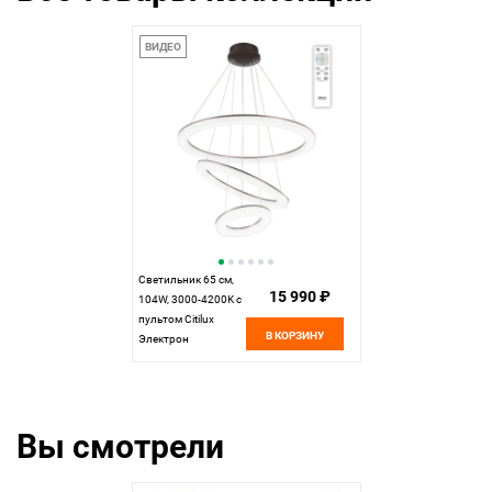
ВИДЕО
Светильник 65 см,
15 990 ₽
104W, 3000-4200K с
пультом Citilux
В КОРЗИНУ
Электрон
CL710A105S, венге
Вы смотрели