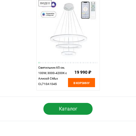
ВИДЕО
Светильник 65 см,
19 990 ₽
100W, 3000-4200K с
Алисой Citilux
В КОРЗИНУ
CL710A104S
Электрон Смарт
белая
Каталог