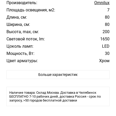
Производитель:
Omnilux
Площадь освещения, м2:
7
Длина, см:
80
Ширина, см:
80
Высота, max, см:
200
Световой поток, lm:
1650
Цоколь ламп:
LED
Мощность, Вт:
30
Цвет арматуры:
Хром
Материал плафона/абажура:
Хрусталь
Больше характеристик
Температура свечения:
3000K Теплый
Стиль:
Арт-Деко
Влагозащита:
IP20
Наличие товара: Склад Москва. Доставка в Челябинск
Лампочки в комплекте:
БЕСПЛАТНО 7-10 рабочих дней, доставка Россия - срок по
Да
запросу, >50 городов бесплатной доставки
Тип светильника:
Подвесной светильник