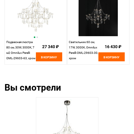
Подвесная люстра
Светильник 60 см,
27 340 ₽
16 430 ₽
80 см, 30W, 3000K, 7
17W, 3000K, Omnilux
м2 Omnilux Perelli
Perelli OML-29603-30,
В КОРЗИНУ
В КОРЗИНУ
OML-29603-63, хром
хром
Вы смотрели