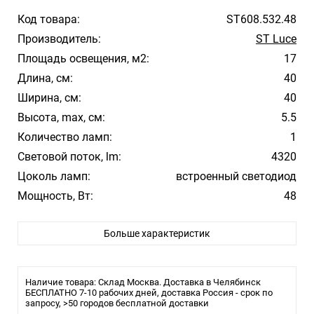
Код товара:
ST608.532.48
Производитель:
ST Luce
Площадь освещения, м2:
17
Длина, см:
40
Ширина, см:
40
Высота, max, см:
5.5
Количество ламп:
1
Световой поток, lm:
4320
Цоколь ламп:
встроенный светодиод
Мощность, Вт:
48
Цвет арматуры:
Белый
Больше характеристик
Цвет плафона/абажура:
Белый
Материал плафона/абажура:
Пластик
Температура свечения:
3000К
Наличие товара: Склад Москва. Доставка в Челябинск
Влагозащита:
БЕСПЛАТНО 7-10 рабочих дней, доставка Россия - срок по
20
запросу, >50 городов бесплатной доставки
Тип крепления:
Монтажная пластина