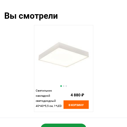
белый
белый
Вы смотрели
Светильник
4 880 ₽
накладной
светодиодный
В КОРЗИНУ
40*40*5,5 см, 1*LED
48W 3000K ST LUCE
ST608.532.48
белый