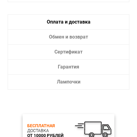
Тип лампы:
LED
Длина, см: 40
Оплата и доставка
Ширина, см: 40
Высота, см: 5,5
Количество ламп: 1
Обмен и возврат
Тип цоколя: LED
Мощность, W: 48W
Цветовая температура: 3000K
Сертификат
Световой поток, Lm: 4 320Lm
Индекс цветопередачи, Ra: Ra>90
Угол рассеивания, град.: 120°
Гарантия
Лампы в комплекте.: В комплекте
Материал каркаса: металл
Лампочки
Цвет каркаса: белый
Поверхность каркаса: матовая
Материал плафона: пластик
Цвет плафона: белый
Поверхность плафона: матовая
Влагозащита, IP: IP20
БЕСПЛАТНАЯ
ДОСТАВКА
ОТ 10000 РУБЛЕЙ