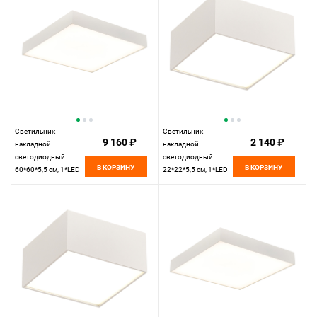
Светильник
Светильник
9 160 ₽
2 140 ₽
накладной
накладной
светодиодный
светодиодный
В КОРЗИНУ
В КОРЗИНУ
60*60*5,5 см, 1*LED
22*22*5,5 см, 1*LED
96W 4000K ST LUCE
27W 4000K ST LUCE
ST608.542.96
ST608.542.27
белый
белый