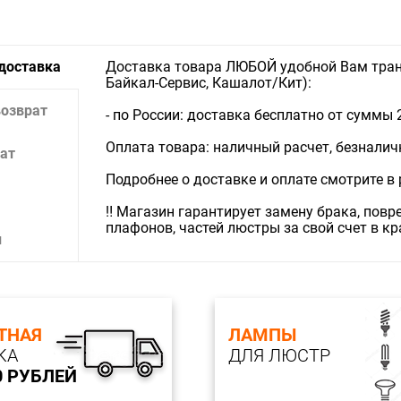
Тип ламп
Длина, см
Ширина, с
 доставка
Доставка товара ЛЮБОЙ удобной Вам тран
Высота, с
Байкал-Сервис, Кашалот/Кит):
Количеств
Тип цокол
возврат
- по России: доставка бесплатно от суммы 
Мощность
Цветовая
Оплата товара: наличный расчет, безналичны
Световой 
ат
Индекс цв
Подробнее о доставке и оплате смотрите в
Угол расс
Лампы в 
‼️ Магазин гарантирует замену брака, пов
Материал
плафонов, частей люстры за свой счет в к
Цвет кар
и
Поверхно
Материал
Цвет пла
Поверхно
Влагозащи
ТНАЯ
ЛАМПЫ
КА
ДЛЯ ЛЮСТР
0 РУБЛЕЙ