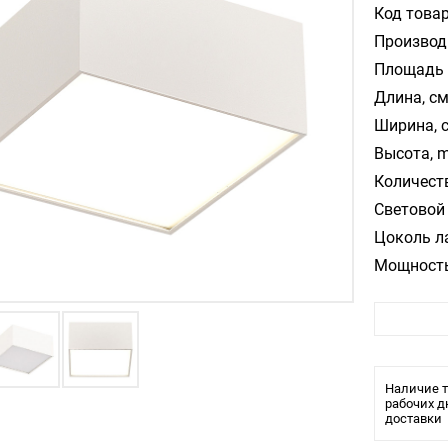
Код товар
Производ
Площадь 
Длина, см
Ширина, 
Высота, m
Количест
Световой 
Цоколь л
Мощность
Цвет арм
Цвет пла
Материал
Температ
Наличие т
Влагозащ
рабочих д
доставки
Тип крепл