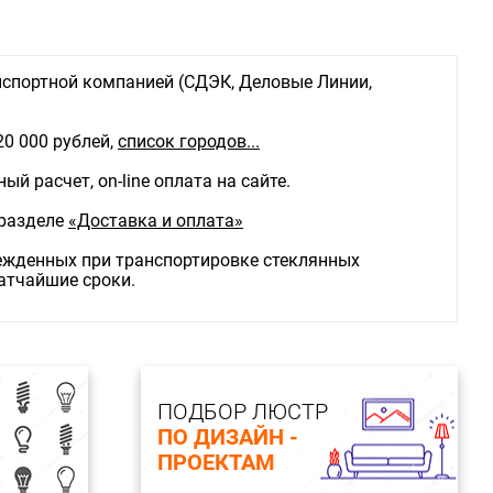
ы:
LED
: 12
м: 12
спортной компанией (СДЭК, Деловые Линии,
м: 5,5
о ламп: 1
я: LED
20 000 рублей,
список городов...
, W: 12W
 температура: 4000K
й расчет, on-line оплата на сайте.
поток, Lm: 1 080Lm
етопередачи, Ra: Ra>90
 разделе
«Доставка и оплата»
еивания, град.: 120°
комплекте.: В комплекте
режденных при транспортировке стеклянных
 каркаса: металл
ратчайшие сроки.
каса: белый
сть каркаса: матовая
 плафона: пластик
фона: белый
сть плафона: матовая
та, IP: IP20
ПОДБОР ЛЮСТР
ПО ДИЗАЙН -
ПРОЕКТАМ