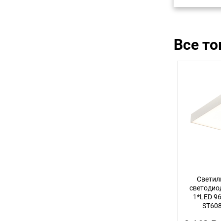
Все т
Светил
светодиод
1*LED 9
ST608