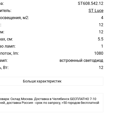
а:
ST608.542.12
итель:
ST Luce
освещения, м2:
4
:
12
см:
12
ax, см:
5.5
во ламп:
1
поток, lm:
1080
амп:
встроенный светодиод
, Вт:
12
атуры:
Белый
Больше характеристик
фона/абажура:
Белый
 плафона/абажура:
Пластик
ура свечения:
4000К
овара: Склад Москва. Доставка в Челябинск БЕСПЛАТНО 7-10
ита:
ней, доставка Россия - срок по запросу, >50 городов бесплатной
20
ения:
Монтажная пластина