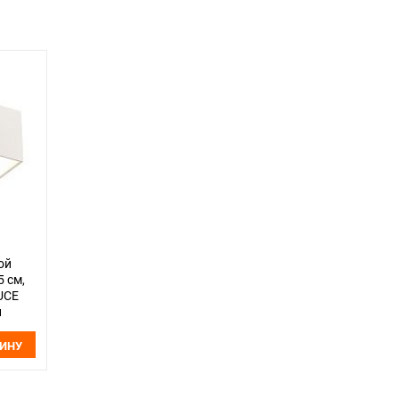
ой
5 см,
UCE
й
ЗИНУ