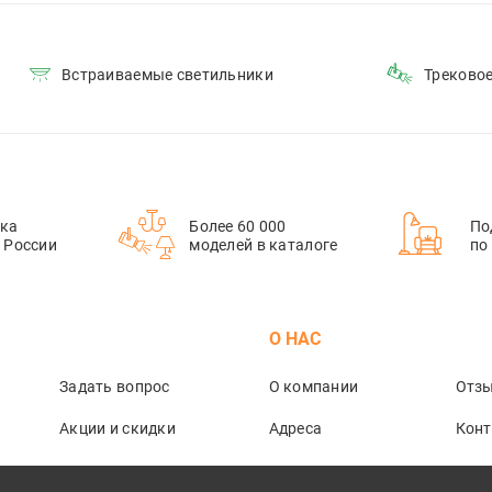
Встраиваемые светильники
Треково
ка
Более 60 000
По
й России
моделей в каталоге
по
М
О НАС
Задать вопрос
О компании
Отз
Акции и скидки
Адреса
Кон