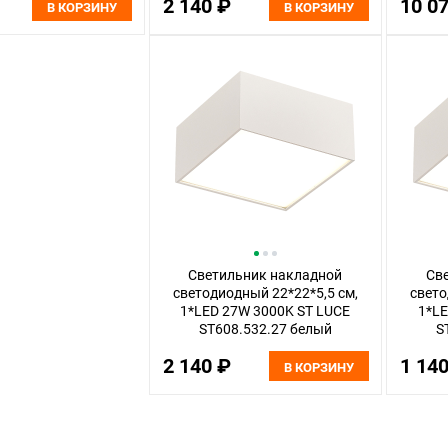
2 140 ₽
10 0
В КОРЗИНУ
В КОРЗИНУ
Светильник накладной
Св
светодиодный 22*22*5,5 см,
свето
1*LED 27W 3000K ST LUCE
1*LE
ST608.532.27 белый
S
2 140 ₽
1 14
В КОРЗИНУ