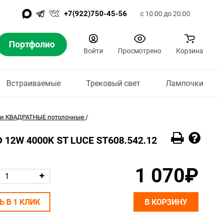
+7(922)750-45-56
с 10:00 до 20:00
Портфолио
Войти
Просмотрено
Корзина
Встраиваемые
Трековый свет
Лампочки
ки КВАДРАТНЫЕ потолочные
/
D 12W 4000K ST LUCE ST608.542.12
1 070₽
Ь В 1 КЛИК
В КОРЗИНУ