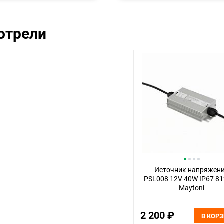
отрели
Источник напряжен
PSL008 12V 40W IP67 8
Maytoni
2 200 ₽
В КОР