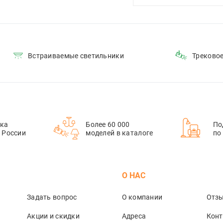
Встраиваемые светильники
Треково
ка
Более 60 000
По
й России
моделей в каталоге
по
М
О НАС
Задать вопрос
О компании
Отз
Акции и скидки
Адреса
Кон