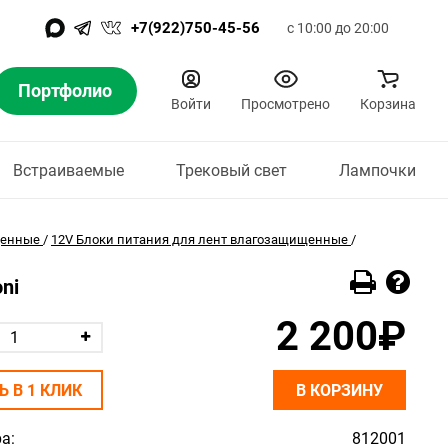
+7(922)750-45-56
с 10:00 до 20:00
Портфолио
Войти
Просмотрено
Корзина
Встраиваемые
Трековый свет
Лампочки
щенные
/
12V Блоки питания для лент влагозащищенные
/
ni
2 200₽
Ь В 1 КЛИК
В КОРЗИНУ
а:
812001