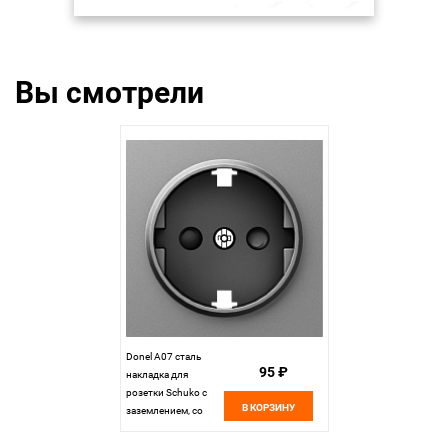
Вы смотрели
Donel A07 сталь
95 ₽
накладка для
розетки Schuko с
В КОРЗИНУ
заземлением, со
шторками 16A 250
В~,серия DB,