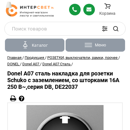
Корзина
Меню
Каталог
Главная
/
Продукция
/
РОЗЕТКИ, выключатели, рамки, прочее
/
DONEL
/
Donel A07
/
Donel A07 Сталь
/
Donel A07 сталь накладка для розетки
Schuko с заземлением, со шторками 16A
250 В~,серия DB, DE22037