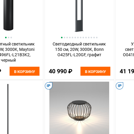
тный светильник
Светодиодный светильник
У
1W, 3000K, Maytoni
150 см, 20W, 3000K, Bonn
свет
496FL-L21B3K2,
O425FL-L20GF, графит
O041F
черный
₽
40 990 ₽
41 1
В КОРЗИНУ
В КОРЗИНУ
IP
IP