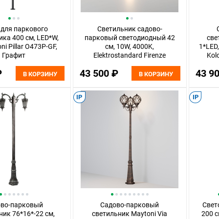
 для паркового
Светильник садово-
ка 400 см, LED*W,
парковый светодиодный 42
све
ni Pillar O473P-GF,
см, 10W, 4000K,
1*LED,
Графит
Elektrostandard Firenze
Kol
35178/H, черный
₽
43 500 ₽
43 9
В КОРЗИНУ
В КОРЗИНУ
IP
IP
ово-парковый
Садово-парковый
Свет
ник 76*16*-22 см,
светильник Maytoni Via
200 с