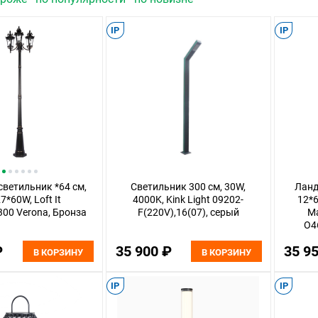
IP
IP
ветильник *64 см,
Светильник 300 см, 30W,
Ланд
7*60W, Loft It
4000K, Kink Light 09202-
12*6
00 Verona, Бронза
F(220V),16(07), серый
Ma
O4
₽
35 900 ₽
35 9
В КОРЗИНУ
В КОРЗИНУ
IP
IP