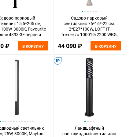
Садово-парковый
Садово-парковый
тильник 15,5*205 см,
светильник 76*16*-22 см,
 100W, 3000К, Favourite
2*E27*100W, LOFT IT
onne 4393-3F черный
Tremezzo 100019/2200 WBG,
золотой
00 ₽
44 090 ₽
В КОРЗИНУ
В КОРЗИНУ
IP
одиодный светильник
Ландшафтный
м, 25W, 3000K, Maytoni
светодиодный светильник