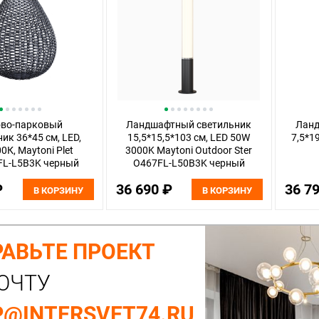
ово-парковый
Ландшафтный светильник
Ланд
ик 36*45 см, LED,
15,5*15,5*103 см, LED 50W
7,5*19
0К, Maytoni Plet
3000K Maytoni Outdoor Ster
FL-L5B3K черный
O467FL-L50B3K черный
₽
36 690 ₽
36 7
В КОРЗИНУ
В КОРЗИНУ
АВЬТЕ ПРОЕКТ
ОЧТУ
@INTERSVET74.RU