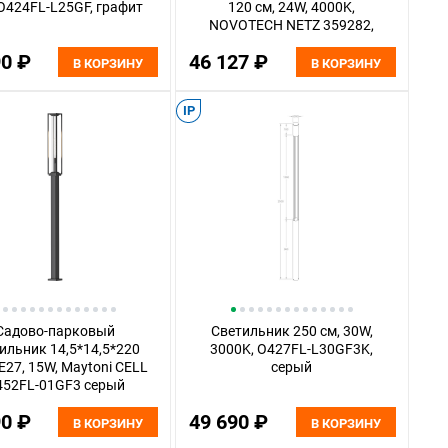
 O424FL-L25GF, графит
120 см, 24W, 4000K,
NOVOTECH NETZ 359282,
черный
90 ₽
46 127 ₽
В КОРЗИНУ
В КОРЗИНУ
IP
Садово-парковый
Светильник 250 см, 30W,
ильник 14,5*14,5*220
3000K, O427FL-L30GF3K,
*E27, 15W, Maytoni CELL
серый
452FL-01GF3 серый
90 ₽
49 690 ₽
В КОРЗИНУ
В КОРЗИНУ