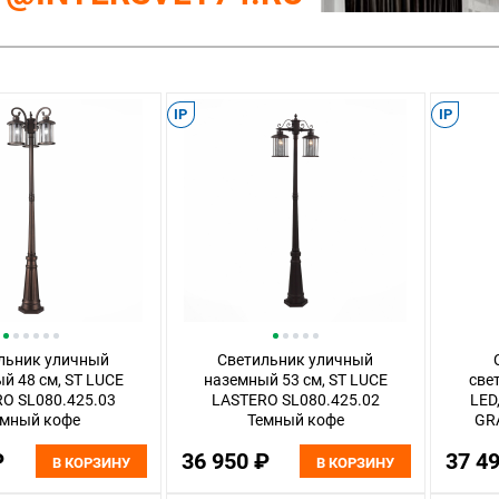
IP
IP
льник уличный
Светильник уличный
й 48 см, ST LUCE
наземный 53 см, ST LUCE
све
O SL080.425.03
LASTERO SL080.425.02
LED
емный кофе
Темный кофе
GR
₽
36 950 ₽
37 4
В КОРЗИНУ
В КОРЗИНУ