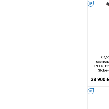
IP
2
8
45
40
5
7
35
Сад
17
светиль
1*LED, 12
60
Stolpe
10
38 900 
4
IP
48
15
20