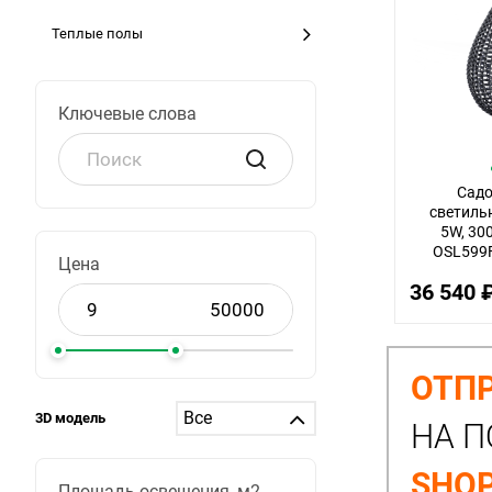
Теплые полы
Ключевые слова
Сад
светильн
5W, 300
OSL599
Цена
36 540 
ОТПР
3D модель
НА П
SHOP
Площадь освещения, м2