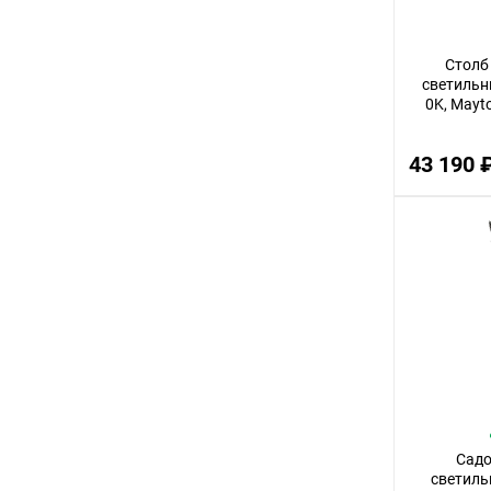
72
Столб
11
светильни
80
0K, Mayto
70
43 190 
36
23
27
55
95
50
29
21
26
Сад
светиль
19