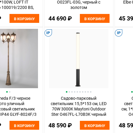
*100W, LOFT IT
O023FL-03G, черный с
Elbe
 100019/2200 BS,
золотом
серый
₽
44 690 ₽
45 3
В КОРЗИНУ
В КОРЗИНУ
IP
IP
eda F/3 черное
Садово-парковый
ото уличный
светильник 15,5*153 см, LED
свет
ковый светильник
70W 3000K Maytoni Outdoor
см, 1
 IP44 GLYF-8024F/3
Ster O467FL-L70B3K черный
O
ktrostandard
₽
48 590 ₽
48 5
В КОРЗИНУ
В КОРЗИНУ