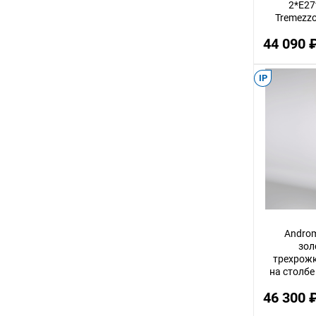
2*E27
Tremezzo
2,5
44 090 
3,5
28
IP
44
13
31
4,5
41
1,5
38
Androm
34
зол
трехрож
53
на столбе
Ele
63
46 300 
37