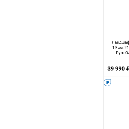
3
12
32
14
Ландшаф
30
19 см, 2
Pyro O
56
22
39 990 
100
18
IP
75
9
24
68
16