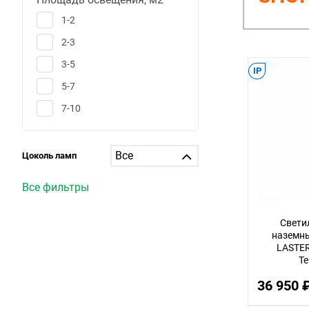
1-2
2-3
3-5
IP
5-7
7-10
10-12
12-15
Цоколь ламп
15-20
Все фильтры
20-25
25-30
Свети
наземны
больше 30
LASTER
Т
1
36 950 
6
25