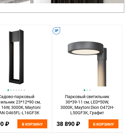
IP
Садово-парковый
Парковый светильник
тильник 23*12*90 см,
30*39-11 см, LED*50W,
, 16W, 3000К, Maytoni
3000K, Maytoni Dion O472H-
AN O465FL-L16GF3K
L50GF3K, Графит
серый
90 ₽
38 890 ₽
В КОРЗИНУ
В КОРЗИНУ