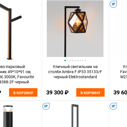
IP
ово-парковый
Уличный светильник на
У
ник 49*10*91 см,
столбе Ambra F IP33 35133/F
Favo
W, 3000К, Favourite
черный Elektrostandard
W23
 4388-2F черный
₽
39 300 ₽
39 6
В КОРЗИНУ
В КОРЗИНУ
IP
IP