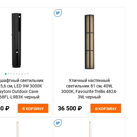
IP
шафтный светильник
Уличный настенный
5,6 см, LED 9W 3000K
светильник 81 см, 40W,
ytoni Outdoor Cave
3000K, Favourite Trellis 4824-
68FL-L9B3K черный
3W, черный
50 ₽
36 500 ₽
В КОРЗИНУ
В КОРЗИНУ
IP