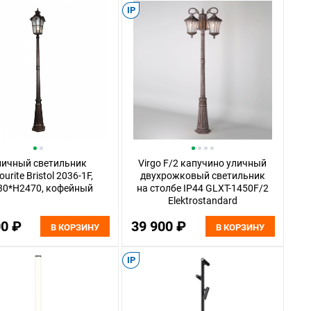
IP
личный светильник
Virgo F/2 капучино уличный
urite Bristol 2036-1F,
двухрожковый светильник
0*H2470, кофейный
на столбе IP44 GLXT-1450F/2
Elektrostandard
00 ₽
39 900 ₽
В КОРЗИНУ
В КОРЗИНУ
IP