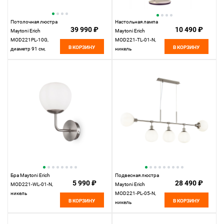
Потолочная люстра
Настольная лампа
39 990 ₽
10 490 ₽
Maytoni Erich
Maytoni Erich
MOD221PL-10G,
MOD221-TL-01-N,
В КОРЗИНУ
В КОРЗИНУ
диаметр 91 см,
никель
золото
Бра Maytoni Erich
Подвесная люстра
5 990 ₽
28 490 ₽
MOD221-WL-01-N,
Maytoni Erich
никель
MOD221-PL-05-N,
В КОРЗИНУ
В КОРЗИНУ
никель