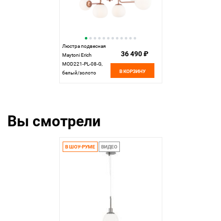
Люстра подвесная
36 490 ₽
Maytoni Erich
MOD221-PL-08-G,
В КОРЗИНУ
белый/золото
Вы смотрели
В ШОУ-РУМЕ
ВИДЕО