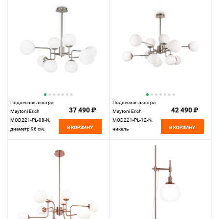
Подвесная люстра
Подвесная люстра
37 490 ₽
42 490 ₽
Maytoni Erich
Maytoni Erich
MOD221-PL-08-N,
MOD221-PL-12-N,
В КОРЗИНУ
В КОРЗИНУ
диаметр 96 см,
никель
матовый никель