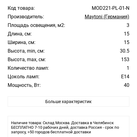
Код товара:
MOD221-PL-01-N
Производитель:
Maytoni (Германия)
Площадь освещения, м2:
3
Длина, см:
15
Ширина, см:
15
Высота, min, см:
30.5
Высота, max, см:
153
Количество ламп:
1
Цоколь ламп:
E14
Мощность, Вт:
40
Цвет арматуры:
Никель
Больше характеристик
Цвет плафона/абажура:
Белый
Материал плафона/абажура:
Стекло
Стиль:
Hi-Tech
Наличие товара: Склад Москва. Доставка в Челябинск
Помещение:
БЕСПЛАТНО 7-10 рабочих дней, доставка Россия - срок по
Спальня
запросу, >50 городов бесплатной доставки
Влагозащита:
20