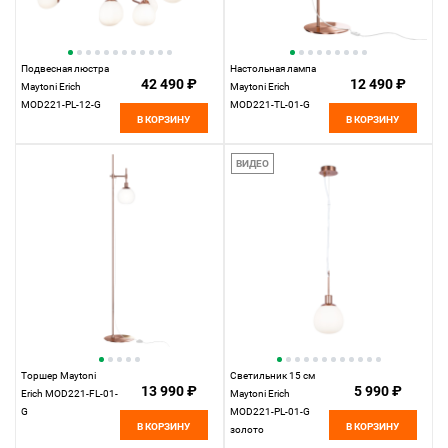
Подвесная люстра
Настольная лампа
42 490 ₽
12 490 ₽
Maytoni Erich
Maytoni Erich
MOD221-PL-12-G
MOD221-TL-01-G
В КОРЗИНУ
В КОРЗИНУ
ВИДЕО
Торшер Maytoni
Светильник 15 см
13 990 ₽
5 990 ₽
Erich MOD221-FL-01-
Maytoni Erich
G
MOD221-PL-01-G
В КОРЗИНУ
В КОРЗИНУ
золото