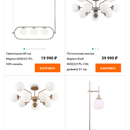
Светильник 89 см,
Потолочная люстра
19 990 ₽
39 990 ₽
Maytoni MOD221PL-
Maytoni Erich
03N, никель
MOD221PL-10N,
В КОРЗИНУ
В КОРЗИНУ
диаметр 91 см,
никель