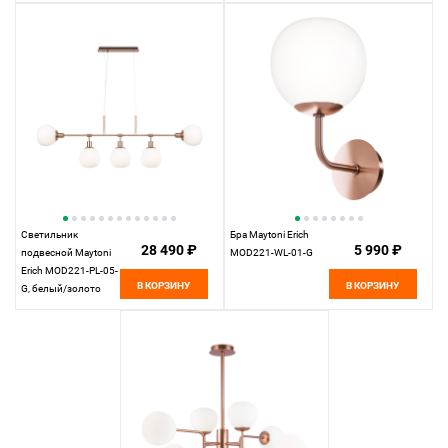
Светильник
Бра Maytoni Erich
28 490 ₽
5 990 ₽
подвесной Maytoni
MOD221-WL-01-G
Erich MOD221-PL-05-
В КОРЗИНУ
В КОРЗИНУ
G, белый/золото