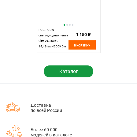
RGB/RGBW
1 150 ₽
светодиодная лента
Ultra 24В 5050
В КОРЗИНУ
14,4Вт/м 4000К 5м
IP20 201133 Maytoni
Led Strip, цена за
метр, отгружается
по 5 м
Каталог
Доставка
по всей России
Более 60 000
моделей в каталоге