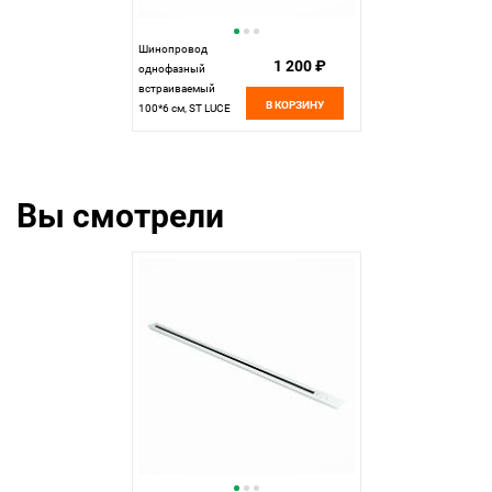
Шинопровод
1 200 ₽
однофазный
встраиваемый
В КОРЗИНУ
100*6 см, ST LUCE
Однофазная
трековая система
ST012.419.00
Черный
Вы смотрели