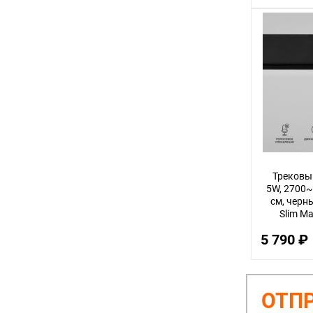
Трековы
5W, 2700~
см, черны
Slim M
5 790 ₽
ОТПР