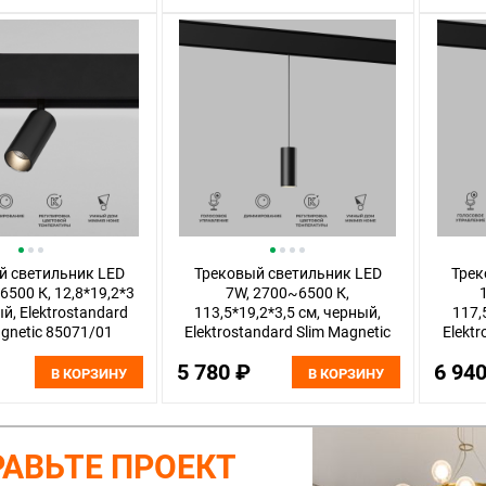
й светильник LED
Трековый светильник LED
Трек
6500 К, 12,8*19,2*3
7W, 2700~6500 К,
й, Elektrostandard
113,5*19,2*3,5 см, черный,
117,
agnetic 85071/01
Elektrostandard Slim Magnetic
Elektr
85072/01
5 780 ₽
6 94
В КОРЗИНУ
В КОРЗИНУ
АВЬТЕ ПРОЕКТ