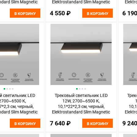
ndard Slim Magnetic
Elektrostandard Slim Magnetic
Elektr
85075/01
85076/01
4 550 ₽
6 19
В КОРЗИНУ
В КОРЗИНУ
й светильник LED
Трековый светильник LED
Трек
2700~6500 К,
12W, 2700~6500 К,
7*2,3 см, черный,
10,1*22*2,3 см, черный,
10,1
ndard Slim Magnetic
Elektrostandard Slim Magnetic
Elektr
85081/01
85082/01
7 640 ₽
9 24
В КОРЗИНУ
В КОРЗИНУ