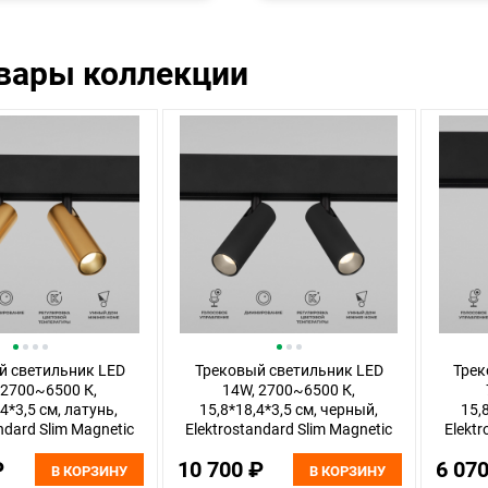
овары коллекции
й светильник LED
Трековый светильник LED
Трек
 2700~6500 К,
14W, 2700~6500 К,
4*3,5 см, латунь,
15,8*18,4*3,5 см, черный,
15,
ndard Slim Magnetic
Elektrostandard Slim Magnetic
Elektr
85056/01
85056/01
₽
10 700 ₽
6 07
В КОРЗИНУ
В КОРЗИНУ