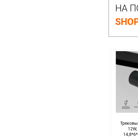
НА П
SHOP
Трековы
12W,
14,8*6*