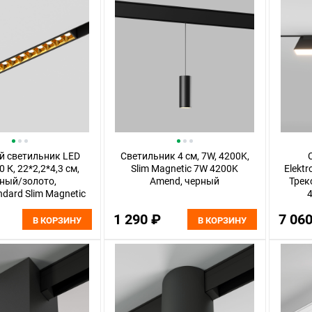
й светильник LED
Светильник 4 см, 7W, 4200K,
 К, 22*2,2*4,3 см,
Slim Magnetic 7W 4200K
Elektr
ный/золото,
Amend, черный
Трек
ndard Slim Magnetic
4
85103/01
1 290 ₽
7 06
В КОРЗИНУ
В КОРЗИНУ