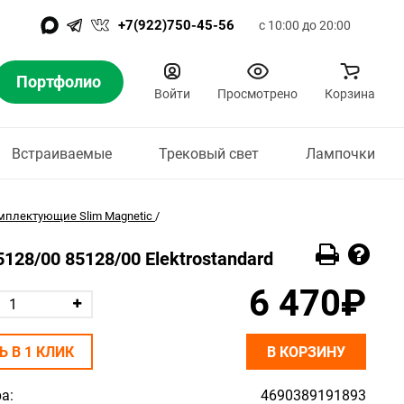
+7(922)750-45-56
с 10:00 до 20:00
Портфолио
Войти
Просмотрено
Корзина
Встраиваемые
Трековый свет
Лампочки
мплектующие Slim Magnetic
/
128/00 85128/00 Elektrostandard
6 470₽
Ь В 1 КЛИК
В КОРЗИНУ
а:
4690389191893