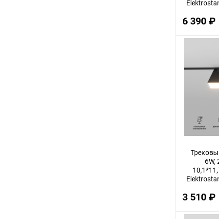
Elektrosta
6 390 ₽
Трековы
6W, 
10,1*11,
Elektrosta
3 510 ₽