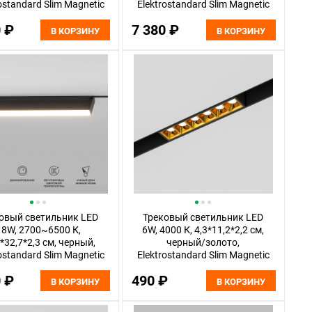
ostandard Slim Magnetic
Elektrostandard Slim Magnetic
85077/01
85080/01
0 ₽
7 380 ₽
В КОРЗИНУ
В КОРЗИНУ
овый светильник LED
Трековый светильник LED
18W, 2700~6500 К,
6W, 4000 К, 4,3*11,2*2,2 см,
*32,7*2,3 см, черный,
черный/золото,
ostandard Slim Magnetic
Elektrostandard Slim Magnetic
85083/01
85101/01
0 ₽
490 ₽
В КОРЗИНУ
В КОРЗИНУ