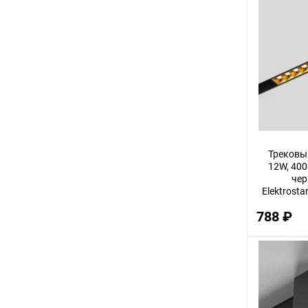
Трековы
12W, 4000
чер
Elektrosta
788 ₽