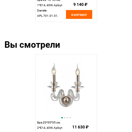
9 140 ₽
1*E14, 40W, Aployt
Daniele
В КОРЗИНУ
APL.701.01.01,
золотой
Вы смотрели
Бра 20*35*35 см,
11 630 ₽
2*E14, 40W, Aployt