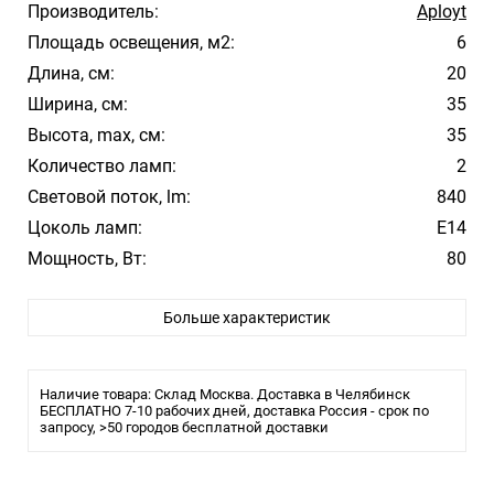
Производитель:
Aployt
Площадь освещения, м2:
6
Длина, см:
20
Ширина, см:
35
Высота, max, см:
35
Количество ламп:
2
Световой поток, lm:
840
Цоколь ламп:
E14
Мощность, Вт:
80
Цвет арматуры:
Золотой
Больше характеристик
Влагозащита:
IP20
Тип крепления:
Монтажная пластина
Лампочки в комплекте:
Нет
Наличие товара: Склад Москва. Доставка в Челябинск
БЕСПЛАТНО 7-10 рабочих дней, доставка Россия - срок по
запросу, >50 городов бесплатной доставки