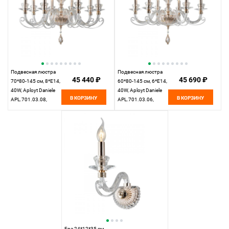
Подвесная люстра
Подвесная люстра
45 440 ₽
45 690 ₽
70*80-145 см, 8*E14,
60*80-145 см, 6*E14,
40W, Aployt Daniele
40W, Aployt Daniele
В КОРЗИНУ
В КОРЗИНУ
APL.701.03.08,
APL.701.03.06,
золотой
золотой
Бра 24*12*35 см,