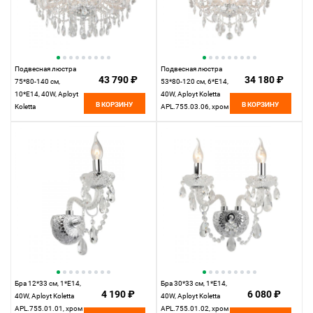
Подвесная люстра
Подвесная люстра
43 790 ₽
34 180 ₽
75*80-140 см,
53*80-120 см, 6*E14,
10*E14, 40W, Aployt
40W, Aployt Koletta
В КОРЗИНУ
В КОРЗИНУ
Koletta
APL.755.03.06, хром
APL.755.03.10, хром
Бра 12*33 см, 1*E14,
Бра 30*33 см, 1*E14,
4 190 ₽
6 080 ₽
40W, Aployt Koletta
40W, Aployt Koletta
APL.755.01.01, хром
APL.755.01.02, хром