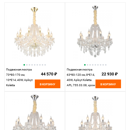
Подвесная люстра
Подвесная люстра
44 570 ₽
22 930 ₽
73*80-170 см,
63*80-120 см, 8*E14,
10*E14, 40W, Aployt
40W, Aployt Koletta
В КОРЗИНУ
В КОРЗИНУ
Koletta
APL.755.03.08, хром
APL.755.13.10,
золотой