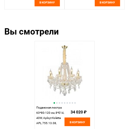
В КОРЗИНУ
В КОРЗИНУ
Вы смотрели
Подвесная люстра
34 020 ₽
63*80-120 см, 8*E14,
40W, Aployt Koletta
В КОРЗИНУ
APL.755.13.08,
золотой