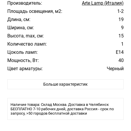
Производитель:
Arte Lamp (Италия)
Площадь освещения, м2:
1-2
Длина, см:
19
Ширина, см:
9
Высота, max, см:
15
Количество ламп:
1
Цоколь ламп:
E14
Мощность, Вт:
40
Цвет арматуры:
Черный
Цвет плафона/абажура:
Черный
Больше характеристик
Материал плафона/абажура:
Металл
Стиль:
Модерн
Помещение:
Большой зал, Гостиная, Кухня, Спальня
Наличие товара: Склад Москва. Доставка в Челябинск
Влагозащита:
БЕСПЛАТНО 7-10 рабочих дней, доставка Россия - срок по
20
запросу, >50 городов бесплатной доставки
Тип крепления:
Монтажная пластина
Тип лампы:
накаливания или LED