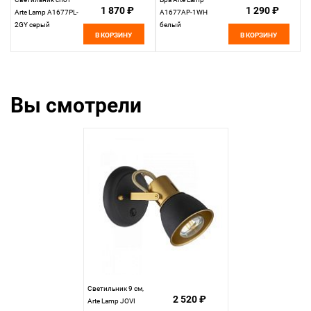
1 870 ₽
1 290 ₽
Arte Lamp A1677PL-
A1677AP-1WH
2GY серый
белый
В КОРЗИНУ
В КОРЗИНУ
Вы смотрели
Светильник 9 см,
2 520 ₽
Arte Lamp JOVI