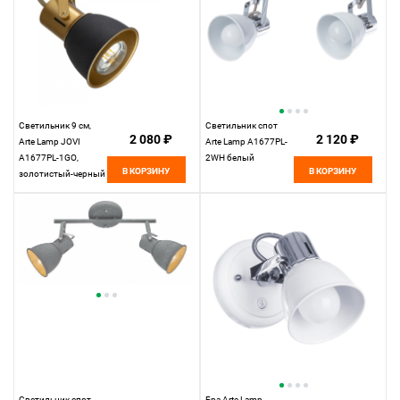
Светильник 9 см,
Светильник спот
2 080 ₽
2 120 ₽
Arte Lamp JOVI
Arte Lamp A1677PL-
A1677PL-1GO,
2WH белый
В КОРЗИНУ
В КОРЗИНУ
золотистый-черный
Светильник спот
Бра Arte Lamp