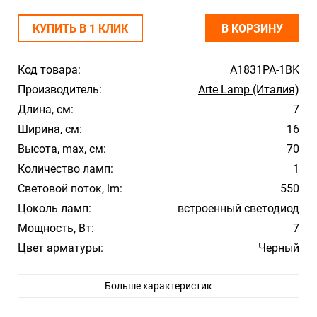
КУПИТЬ В 1 КЛИК
В КОРЗИНУ
Код товара:
A1831PA-1BK
Производитель:
Arte Lamp (Италия)
Длина, см:
7
Ширина, см:
16
Высота, max, см:
70
Количество ламп:
1
Световой поток, lm:
550
Цоколь ламп:
встроенный светодиод
Мощность, Вт:
7
Цвет арматуры:
Черный
Цвет плафона/абажура:
Белый
Больше характеристик
Материал плафона/абажура:
Пластик
Температура свечения:
4000К