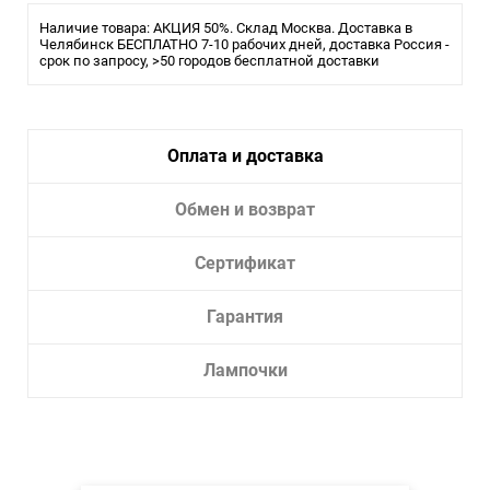
Влагозащита:
IP44
Наличие товара: АКЦИЯ 50%. Склад Москва. Доставка в
Тип лампы:
Челябинск БЕСПЛАТНО 7-10 рабочих дней, доставка Россия -
LED
срок по запросу, >50 городов бесплатной доставки
Длина светильника, см: 16
Ширина светильника, см: 7
Высота светильника, см: 70
Количество патронов:1
Цоколь: LED
Оплата и доставка
Мощность, W: 7
Световой поток, Lm: 550
Обмен и возврат
Степень пыле-влагозащищенности IP: 44
Цветовая температура, К: 4000
Сертификат
Гарантия
Лампочки