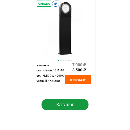
СКИДКА
IP
7 000 ₽
Уличный
3 500 ₽
светильник 16*7*70
см, 1*LED 7W 4000K
В КОРЗИНУ
черный Arte Lamp
San francisco
A1831PA-1BK
Каталог