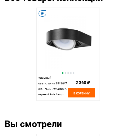
IP
Уличный
2 360 ₽
светильник 19*16*7
см, 1*LED 7W 4000K
В КОРЗИНУ
черный Arte Lamp
San francisco
A1831AL-1BK
Вы смотрели