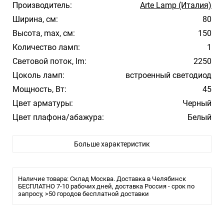
Производитель:
Arte Lamp (Италия)
Ширина, см:
80
Высота, max, см:
150
Количество ламп:
1
Световой поток, lm:
2250
Цоколь ламп:
встроенный светодиод
Мощность, Вт:
45
Цвет арматуры:
Черный
Цвет плафона/абажура:
Белый
Материал плафона/абажура:
Акрил
Больше характеристик
Температура свечения:
4000К
Влагозащита:
20
Тип крепления:
Монтажная пластина
Наличие товара: Склад Москва. Доставка в Челябинск
Тип лампы:
БЕСПЛАТНО 7-10 рабочих дней, доставка Россия - срок по
LED
запросу, >50 городов бесплатной доставки
Площадь освещения, м2:
Длина светильника, см:
Ширина светильника, см: