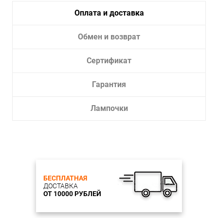
Диаметр светильника, см: 80
Высота светильника, см: 7
Оплата и доставка
Количество патронов: 1
Цоколь: LED
Обмен и возврат
Мощность, W: 45
Цветовая температура, К: 4000
Световой поток, Lm: 2250
Сертификат
Материал арматуры: металл крашеный
Цвет арматуры: Черный
Материал плафона/декора: акрил
Гарантия
Цвет плафона/декора: Белый
Тип крепления: скоба
Лампочки
Степень пыле-влагозащищенности IP: 20
Монтажное отверстие, см:
Глубина врезного отверстия, см:
БЕСПЛАТНАЯ
ДОСТАВКА
ОТ 10000 РУБЛЕЙ