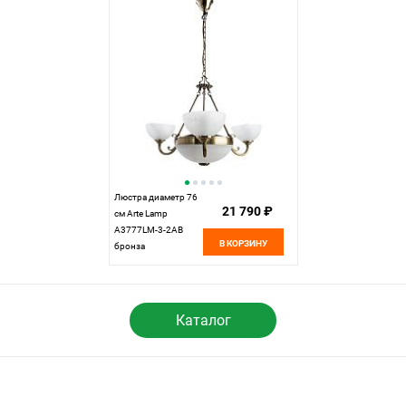
Люстра диаметр 76
21 790 ₽
см Arte Lamp
A3777LM-3-2AB
В КОРЗИНУ
бронза
Каталог