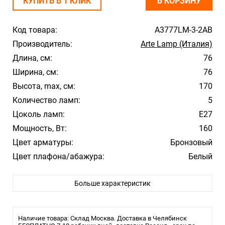
КУПИТЬ В 1 КЛИК
В КОРЗИНУ
Код товара:
A3777LM-3-2AB
Производитель:
Arte Lamp (Италия)
Длина, см:
76
Ширина, см:
76
Высота, max, см:
170
Количество ламп:
5
Цоколь ламп:
E27
Мощность, Вт:
160
Цвет арматуры:
Бронзовый
Цвет плафона/абажура:
Белый
Материал плафона/абажура:
Стекло
Больше характеристик
Влагозащита:
20
Тип крепления:
Крюк
Тип лампы:
накаливания или LED
Наличие товара: Склад Москва. Доставка в Челябинск