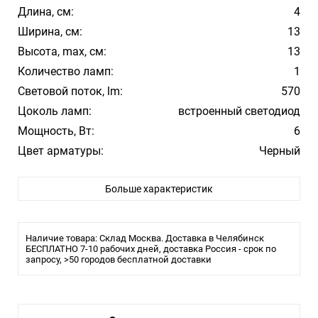
Длина, см:
4
Ширина, см:
13
Высота, max, см:
13
Количество ламп:
1
Световой поток, lm:
570
Цоколь ламп:
встроенный светодиод
Мощность, Вт:
6
Цвет арматуры:
Черный
Влагозащита:
65
Больше характеристик
Тип лампы:
LED
Длина светильника, см: 13
Ширина светильника, см: 4
Высота светильника, см: 13
Наличие товара: Склад Москва. Доставка в Челябинск
Количество ламп, шт: 1
БЕСПЛАТНО 7-10 рабочих дней, доставка Россия - срок по
запросу, >50 городов бесплатной доставки
Тип цоколя: LED
Мощность, W: 6W
Цветовая температура, К: 4200K
Световой поток, Lm: 570
Материал арматуры: Пластик