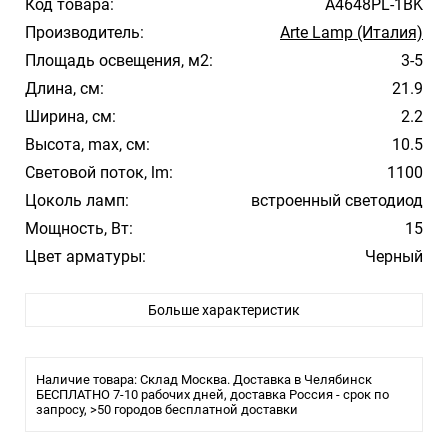
Код товара:
A4648PL-1BK
Производитель:
Arte Lamp (Италия)
Площадь освещения, м2:
3-5
Длина, см:
21.9
Ширина, см:
2.2
Высота, max, см:
10.5
Световой поток, lm:
1100
Цоколь ламп:
встроенный светодиод
Мощность, Вт:
15
Цвет арматуры:
Черный
Цвет плафона/абажура:
Белый
Больше характеристик
Материал плафона/абажура:
Пластик
Температура свечения:
3000К
Влагозащита:
20
Наличие товара: Склад Москва. Доставка в Челябинск
Тип крепления:
БЕСПЛАТНО 7-10 рабочих дней, доставка Россия - срок по
Шинопровод (трек)
запросу, >50 городов бесплатной доставки
Тип лампы:
LED