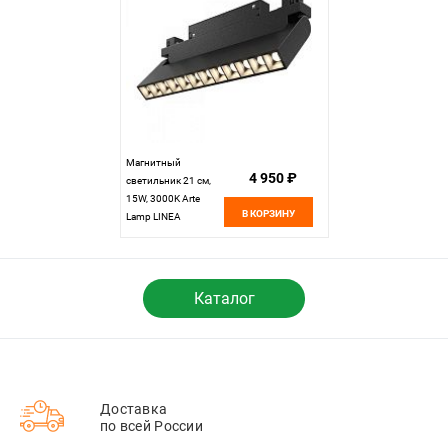
Магнитный
4 950 ₽
светильник 21 см,
15W, 3000K Arte
В КОРЗИНУ
Lamp LINEA
A4648PL-1BK
черный
Каталог
Доставка
по всей России