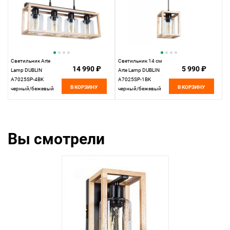
Светильник Arte
Светильник 14 см
14 990 ₽
5 990 ₽
Lamp DUBLIN
Arte Lamp DUBLIN
A7025SP-4BK
A7025SP-1BK
В КОРЗИНУ
В КОРЗИНУ
черный/бежевый
черный/бежевый
Вы смотрели