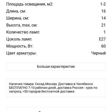
Площадь освещения, м2:
1-2
Длина, см:
16
Ширина, см:
14
Высота, max, см:
21
Количество ламп:
1
Цоколь ламп:
E27
Мощность, Вт:
60
Цвет арматуры:
Черный
Цвет плафона/абажура:
Прозрачный
Больше характеристик
Материал плафона/абажура:
Стекло
Влагозащита:
20
Тип крепления:
Монтажная пластина
Наличие товара: Склад Москва. Доставка в Челябинск
Тип лампы:
БЕСПЛАТНО 7-10 рабочих дней, доставка Россия - срок по
накаливания или LED
запросу, >50 городов бесплатной доставки
Тип светильника:
Бра