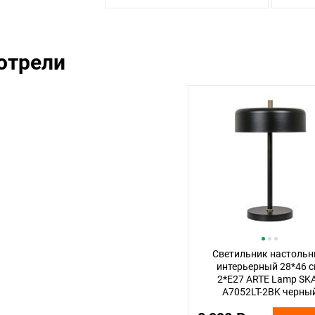
отрели
Светильник настоль
интерьерный 28*46 с
2*E27 ARTE Lamp SK
A7052LT-2BK черны