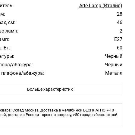
итель:
Arte Lamp (Италия)
см:
28
ax, см:
46
во ламп:
2
амп:
E27
, Вт:
60
атуры:
Черный
фона/абажура:
Черный
 плафона/абажура:
Металл
ита:
20
Больше характеристик
ы:
накаливания или LED
см: 28
м: 46
о ламп, шт: 2
овара: Склад Москва. Доставка в Челябинск БЕСПЛАТНО 7-10
я: E27
ней, доставка Россия - срок по запросу, >50 городов бесплатной
рный
та, IP: IP20