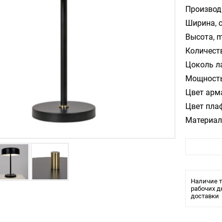
Производ
Ширина, 
Высота, m
Количест
Цоколь л
Мощность
Цвет арм
Цвет пла
Материал
Влагозащ
Тип ламп
Диаметр, 
Высота, с
Количеств
Наличие т
Тип цокол
рабочих д
доставки
Цвет: че
Влагозащи