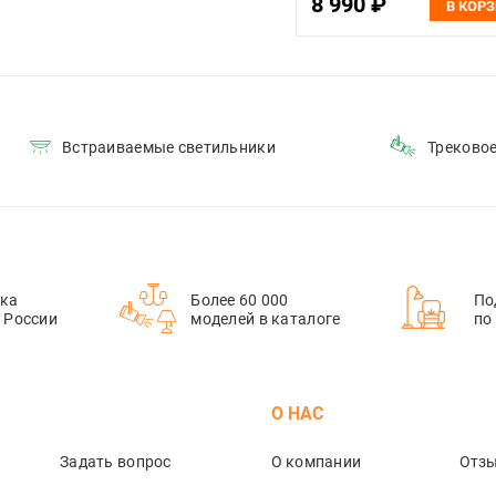
8 990 ₽
В КОР
Встраиваемые светильники
Треково
ка
Более 60 000
По
й России
моделей в каталоге
по
М
О НАС
Задать вопрос
О компании
Отз