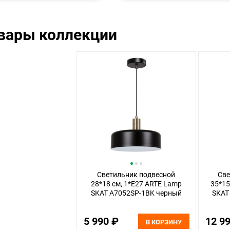
овары коллекции
Светильник подвесной
Све
28*18 см, 1*E27 ARTE Lamp
35*15
SKAT A7052SP-1BK черный
SKAT
5 990 ₽
12 9
В КОРЗИНУ