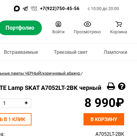
+7(922)750-45-56
с 10:00 до 20:00
Портфолио
Войти
Просмотрено
Корзина
Встраиваемые
Трековый свет
Лампочки
льные лампы ЧЕРНЫЙ/коричневый абажур
/
RTE Lamp SKAT A7052LT-2BK черный
8 990₽
Ь В 1 КЛИК
В КОРЗИНУ
а:
A7052LT-2BK