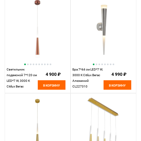
Светильник
Бра 7*44 см LED*7 W,
4 900 ₽
4 990 ₽
подвесной 7*120 см
3000 К Citilux Вегас
LED*7 W, 3000 К
Алюминий
В КОРЗИНУ
В КОРЗИНУ
Citilux Вегас
CL227310
Кофейный
CL227013