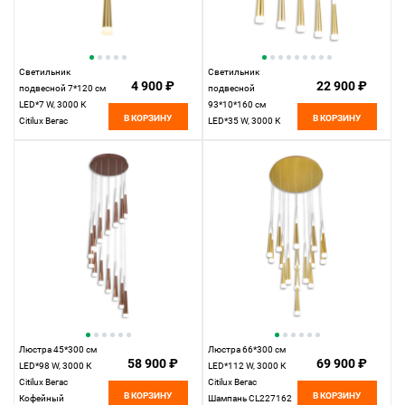
Светильник
Светильник
4 900 ₽
22 900 ₽
подвесной 7*120 см
подвесной
LED*7 W, 3000 К
93*10*160 см
В КОРЗИНУ
В КОРЗИНУ
Citilux Вегас
LED*35 W, 3000 К
Шампань CL227012
Citilux Вегас
Шампань CL227052
Люстра 45*300 см
Люстра 66*300 см
58 900 ₽
69 900 ₽
LED*98 W, 3000 К
LED*112 W, 3000 К
Citilux Вегас
Citilux Вегас
В КОРЗИНУ
В КОРЗИНУ
Кофейный
Шампань CL227162