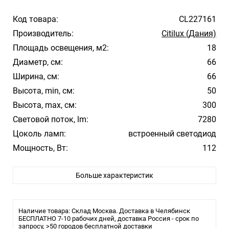
Код товара:
CL227161
Производитель:
Citilux (Дания)
Площадь освещения, м2:
18
Диаметр, см:
66
Ширина, см:
66
Высота, min, см:
50
Высота, max, см:
300
Световой поток, lm:
7280
Цоколь ламп:
встроенный светодиод
Мощность, Вт:
112
Цвет арматуры:
Черный
Больше характеристик
Цвет плафона/абажура:
Белый
Материал плафона/абажура:
Полимер
Температура свечения:
3000К
Наличие товара: Склад Москва. Доставка в Челябинск
Влагозащита:
БЕСПЛАТНО 7-10 рабочих дней, доставка Россия - срок по
20
запросу, >50 городов бесплатной доставки