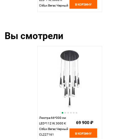
В КОРЗИНУ
Citilux Вегас Черный
CL227011
Вы смотрели
Люстра 66*300 см
69 900 ₽
LED*112 W, 3000 К
Citilux Вегас Черный
В КОРЗИНУ
CL227161