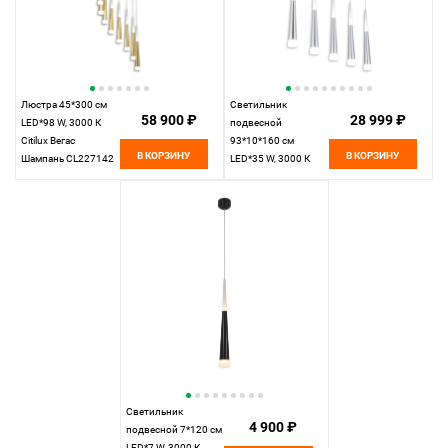
Люстра 45*300 см
Светильник
58 900 ₽
28 999 ₽
LED*98 W, 3000 К
подвесной
Citilux Вегас
93*10*160 см
В КОРЗИНУ
В КОРЗИНУ
Шампань CL227142
LED*35 W, 3000 К
Citilux Вегас
Алюминий
CL227050
Светильник
4 900 ₽
подвесной 7*120 см
LED*7 W, 3000 К