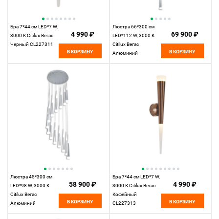
Бра 7*44 см LED*7 W,
Люстра 66*300 см
4 990 ₽
69 900 ₽
3000 К Citilux Вегас
LED*112 W, 3000 К
Черный CL227311
Citilux Вегас
В КОРЗИНУ
В КОРЗИНУ
Алюминий
CL227160
Люстра 45*300 см
Бра 7*44 см LED*7 W,
58 900 ₽
4 990 ₽
LED*98 W, 3000 К
3000 К Citilux Вегас
Citilux Вегас
Кофейный
В КОРЗИНУ
В КОРЗИНУ
Алюминий
CL227313
CL227140