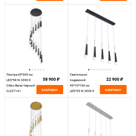
CL227143
Люстра 45*300 см
Светильник
58 900 ₽
22 900 ₽
LED*98 W, 3000 К
подвесной
Citilux Вегас Черный
93*10*160 см
В КОРЗИНУ
В КОРЗИНУ
CL227141
LED*35 W, 3000 К
Citilux Вегас Черный
CL227051