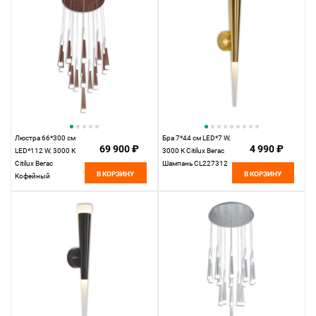
Люстра 66*300 см
Бра 7*44 см LED*7 W,
69 900 ₽
4 990 ₽
LED*112 W, 3000 К
3000 К Citilux Вегас
Citilux Вегас
Шампань CL227312
В КОРЗИНУ
В КОРЗИНУ
Кофейный
CL227163