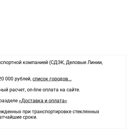
новки: настенный
мм: 260
м: 110
м: 120
 арматуры: Металл
атуры: Золото
ечайка с хрусталем марки K9, супербелое стекло с
д огранку.
о ламп, шт: 2
 лампы: 60 W
я мощность: 120
спортной компанией (СДЭК, Деловые Линии,
е, V: 220
льзуемых ламп: Лампы накаливания
я: E14
20 000 рублей,
список городов...
ылевлагозащиты, IP: 20
менения: Для гостиной, Для спальни, Для кафе,
й расчет, on-line оплата на сайте.
ов
 разделе
«Доставка и оплата»
режденных при транспортировке стеклянных
ратчайшие сроки.