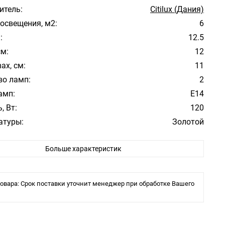
итель:
Citilux (Дания)
освещения, м2:
6
:
12.5
см:
12
ax, см:
11
во ламп:
2
амп:
E14
, Вт:
120
атуры:
Золотой
фона/абажура:
Прозрачный
Больше характеристик
 плафона/абажура:
Хрусталь
ита:
20
ения:
Планка
овара: Срок поставки уточнит менеджер при обработке Вашего
ы:
накаливания или LED
тели: Citilux (Дания)
лассика
ия : бра