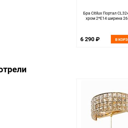
Бра Citilux Портал CL3
хром 2*Е14 ширина 26
6 290 ₽
В КОР
отрели