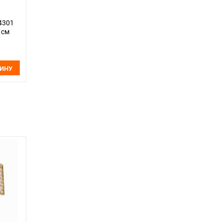
24301
 см
ЗИНУ