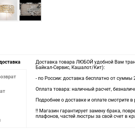
Тип уста
Ширина, 
Высота, м
Выступ, м
Материал
Цвет арм
Декор: Об
узором по
Количеств
Мошность
Суммарна
 доставка
Доставка товара ЛЮБОЙ удобной Вам тран
Напряжени
Байкал-Сервис, Кашалот/Кит):
Тип испо
Тип цокол
возврат
- по России: доставка бесплатно от суммы 
Степень п
Место при
Оплата товара: наличный расчет, безналичны
ат
ресторан
Подробнее о доставке и оплате смотрите в
‼️ Магазин гарантирует замену брака, пов
плафонов, частей люстры за свой счет в к
и