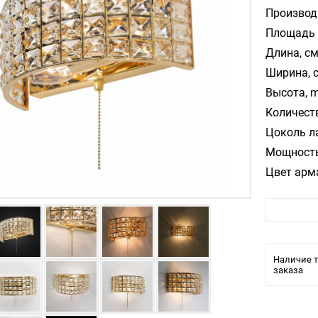
Производ
Площадь 
Длина, см
Ширина, 
Высота, m
Количест
Цоколь л
Мощность
Цвет арм
Цвет пла
Материал
Влагозащ
Тип крепл
Наличие т
Тип ламп
заказа
Производи
Стиль: К
Тип издел