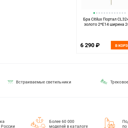
Бра Citilux Портал CL3
золото 2*Е14 ширина 2
6 290 ₽
В КОР
Встраиваемые светильники
Треково
ка
Более 60 000
По
й России
моделей в каталоге
по