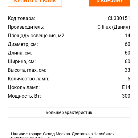
КУПИТЬ В 1 КЛИК
В КОРЗИНУ
Код товара:
CL330151
Производитель:
Citilux (Дания)
Площадь освещения, м2:
14
Диаметр, см:
60
Длина, см:
60
Ширина, см:
60
Высота, max, см:
33
Количество ламп:
5
Цоколь ламп:
E14
Мощность, Вт:
300
Цвет арматуры:
Хром
Больше характеристик
Цвет плафона/абажура:
Прозрачный
Материал плафона/абажура:
Хрусталь
Стиль:
Модерн
Наличие товара: Склад Москва. Доставка в Челябинск