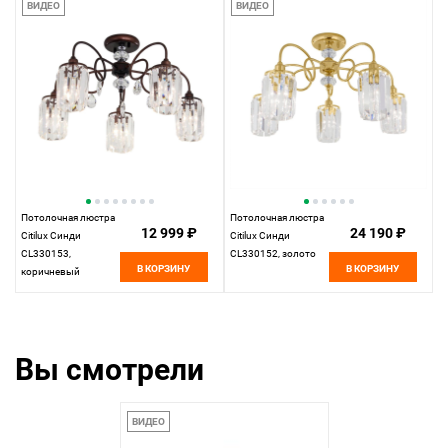
ВИДЕО
ВИДЕО
Потолочная люстра
Потолочная люстра
12 999 ₽
24 190 ₽
Citilux Синди
Citilux Синди
CL330153,
CL330152, золото
В КОРЗИНУ
В КОРЗИНУ
коричневый
Вы смотрели
ВИДЕО