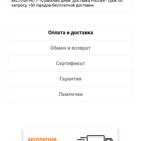
Помещение:
БЕСПЛАТНО 7-10 рабочих дней, доставка Россия - срок по
Гостиная, Кухня, Спальня
запросу, >50 городов бесплатной доставки
Влагозащита:
20
Тип крепления:
Планка
Тип лампы:
накаливания или LED
Оплата и доставка
Лампочки в комплекте:
Нет
Тип светильника:
Люстра
Обмен и возврат
Сертификат
Гарантия
Лампочки
БЕСПЛАТНАЯ