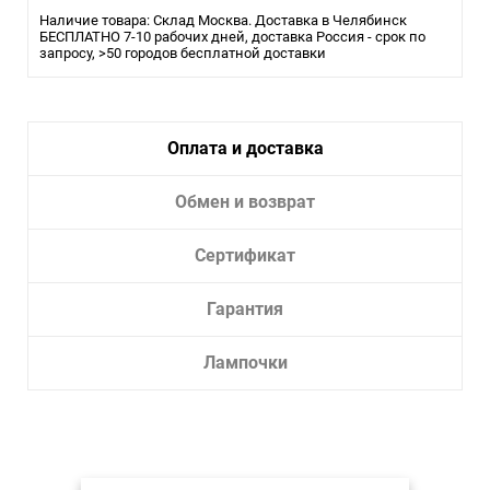
Тип крепления:
Монтажная пластина
Наличие товара: Склад Москва. Доставка в Челябинск
Тип лампы:
БЕСПЛАТНО 7-10 рабочих дней, доставка Россия - срок по
накаливания или LED
запросу, >50 городов бесплатной доставки
Тип светильника:
Бра
Оплата и доставка
Обмен и возврат
Сертификат
Гарантия
Лампочки