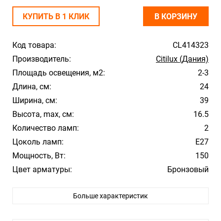
КУПИТЬ В 1 КЛИК
В КОРЗИНУ
Код товара:
CL414323
Производитель:
Citilux (Дания)
Площадь освещения, м2:
2-3
Длина, см:
24
Ширина, см:
39
Высота, max, см:
16.5
Количество ламп:
2
Цоколь ламп:
E27
Мощность, Вт:
150
Цвет арматуры:
Бронзовый
Цвет плафона/абажура:
Белый
Больше характеристик
Материал плафона/абажура:
Стекло
Влагозащита:
20