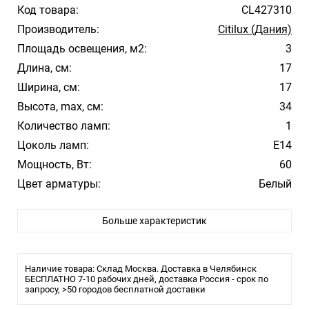
Код товара:
CL427310
Производитель:
Citilux (Дания)
Площадь освещения, м2:
3
Длина, см:
17
Ширина, см:
17
Высота, max, см:
34
Количество ламп:
1
Цоколь ламп:
E14
Мощность, Вт:
60
Цвет арматуры:
Белый
Цвет плафона/абажура:
Белый
Больше характеристик
Материал плафона/абажура:
ткань
Влагозащита:
20
Тип крепления:
Планка
Наличие товара: Склад Москва. Доставка в Челябинск
Тип лампы:
БЕСПЛАТНО 7-10 рабочих дней, доставка Россия - срок по
накаливания или LED
запросу, >50 городов бесплатной доставки
Производитель Citilux