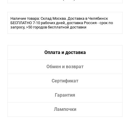
Цвет плафона/абажура:
Черный
Материал плафона/абажура:
Металл
Наличие товара: Склад Москва. Доставка в Челябинск
Влагозащита:
БЕСПЛАТНО 7-10 рабочих дней, доставка Россия - срок по
20
запросу, >50 городов бесплатной доставки
Тип крепления:
Монтажная пластина
Тип лампы:
галогеновая или LED
Оплата и доставка
Обмен и возврат
Сертификат
Гарантия
Лампочки