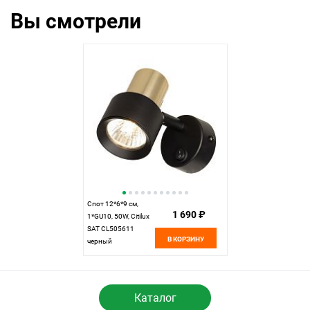
Вы смотрели
Спот 12*6*9 см,
1 690 ₽
1*GU10, 50W, Citilux
SAT CL505611
В КОРЗИНУ
черный
Каталог