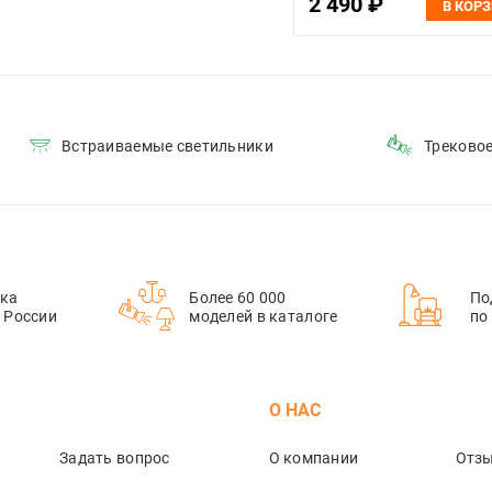
2 490 ₽
В КОР
Встраиваемые светильники
Треково
ка
Более 60 000
По
й России
моделей в каталоге
по
М
О НАС
Задать вопрос
О компании
Отз