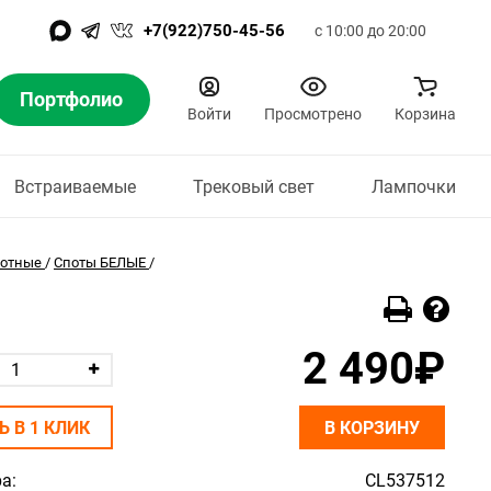
+7(922)750-45-56
с 10:00 до 20:00
Портфолио
Войти
Просмотрено
Корзина
Встраиваемые
Трековый свет
Лампочки
отные
/
Споты БЕЛЫЕ
/
2 490₽
Ь В 1 КЛИК
В КОРЗИНУ
а:
CL537512