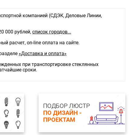
лый,золото
е от стены/потолка, мм: 140
спортной компанией (СДЭК, Деловые Линии,
ветильника, мм: 90
нования, мм: 90
2) : 4
20 000 рублей,
список городов...
 :Галогеновые
GU10
й расчет, on-line оплата на сайте.
о ламп: 1
ьная мощность лампы: 50
 разделе
«Доставка и оплата»
ие :220
е :прихожая, кафе, спальня, кухня, экспозиция
режденных при транспортировке стеклянных
ащиты (IP) :IP20
ратчайшие сроки.
 рабочих температур :комнатная температура
репления :монтажная пластина
лючения :скрытая проводка
ПОДБОР ЛЮСТР
ПО ДИЗАЙН -
ПРОЕКТАМ