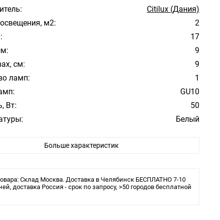
итель:
Citilux (Дания)
освещения, м2:
2
:
17
см:
9
ax, см:
9
во ламп:
1
амп:
GU10
, Вт:
50
атуры:
Белый
фона/абажура:
Белый
Больше характеристик
 плафона/абажура:
Металл
ита:
IP20
ения:
Монтажная пластина
овара: Склад Москва. Доставка в Челябинск БЕСПЛАТНО 7-10
ы:
ней, доставка Россия - срок по запросу, >50 городов бесплатной
галогеновая или LED
тели: Citilux (Дания)
лассический
 :Металл