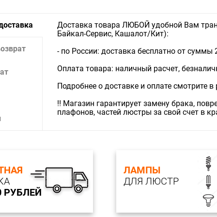
Цвет : Бе
Расстояни
 доставка
Доставка товара ЛЮБОЙ удобной Вам тран
Ширина с
Байкал-Сервис, Кашалот/Кит):
Размер ос
S освещ.(м
возврат
- по России: доставка бесплатно от суммы 
Вид ламп
Цоколь :
Оплата товара: наличный расчет, безналичны
Количеств
ат
Максимал
Подробнее о доставке и оплате смотрите в
Напряжен
Назначени
‼️ Магазин гарантирует замену брака, пов
Степень з
плафонов, частей люстры за свой счет в к
Диапазон
и
Способ к
Тип подк
ТНАЯ
ЛАМПЫ
КА
ДЛЯ ЛЮСТР
0 РУБЛЕЙ