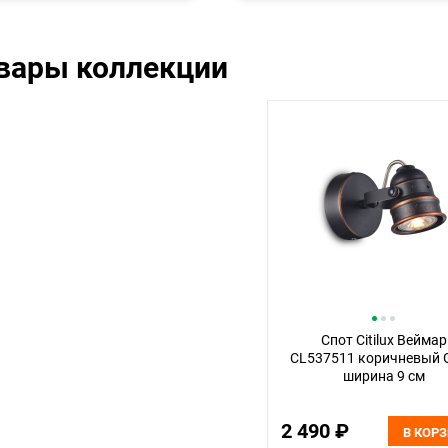
овары коллекции
Спот Citilux Веймар
CL537511 коричневый 
ширина 9 см
2 490 ₽
В КОР