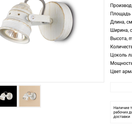
Производ
Площадь 
Длина, см
Ширина, 
Высота, m
Количест
Цоколь л
Мощность
Цвет арм
Цвет пла
Материал
Влагозащ
Тип крепл
Наличие т
Тип ламп
рабочих д
доставки
Производи
Стиль :К
Материал