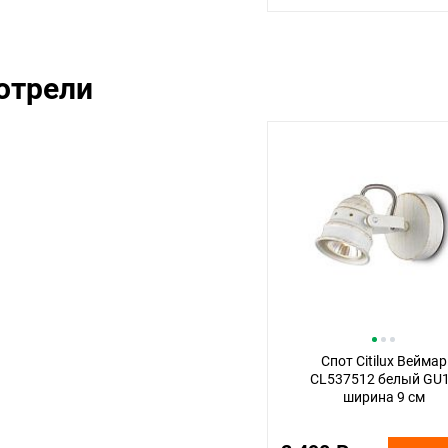
отрели
Спот Citilux Веймар
CL537512 белый GU
ширина 9 см