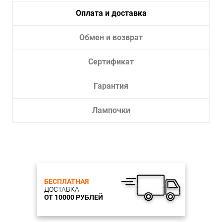
Глубина 100
Оплата и доставка
Внешний вид
Цвет арматуры белый
Обмен и возврат
Материал арматуры металл
Материал плафонов металл
Цвет плафона белый
Сертификат
Тип поверхности арматуры матовый
Тип поверхности плафонов матовый
Гарантия
Электрика
Мощность ламп 50 W
Лампочки
Кол-во ламп 1
Тип ламп галогеновая лампа типа GU10
Возможность подключения диммера возможно
Цоколь GU10
Напряжение 230 V
Дополнительные параметры
Влагозащита IP20
БЕСПЛАТНАЯ
ДОСТАВКА
ОТ 10000 РУБЛЕЙ