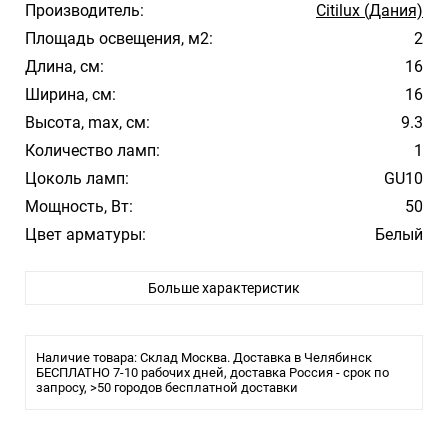
Производитель:
Citilux (Дания)
Площадь освещения, м2:
2
Длина, см:
16
Ширина, см:
16
Высота, max, см:
9.3
Количество ламп:
1
Цоколь ламп:
GU10
Мощность, Вт:
50
Цвет арматуры:
Белый
Цвет плафона/абажура:
Белый
Больше характеристик
Материал плафона/абажура:
Алюминий
Влагозащита:
20
Тип крепления:
Планка
Наличие товара: Склад Москва. Доставка в Челябинск
Тип лампы:
БЕСПЛАТНО 7-10 рабочих дней, доставка Россия - срок по
галогеновая или LED
запросу, >50 городов бесплатной доставки
Размеры
Высота 90 мм
Ширина 70 мм