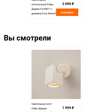
2 090 ₽
потолочный Citilux
Дюрен CL538111,
В КОРЗИНУ
диаметр 8 см, белый
Вы смотрели
Светильник спот
1 999 ₽
Citilux Дюрен