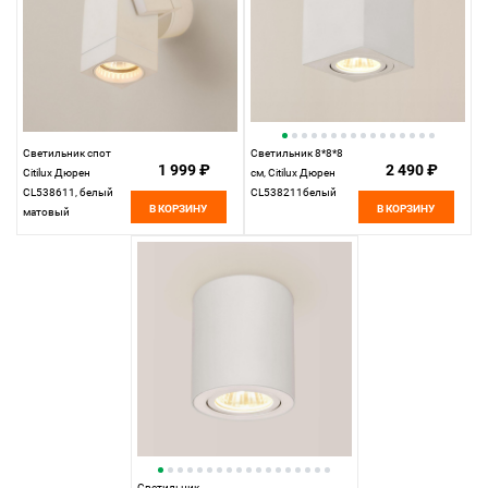
Светильник спот
Светильник 8*8*8
1 999 ₽
2 490 ₽
Citilux Дюрен
см, Citilux Дюрен
CL538611, белый
CL538211белый
В КОРЗИНУ
В КОРЗИНУ
матовый
Светильник