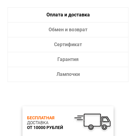
Цвет плафона белый
Оплата и доставка
Материал плафона пластик
Ширина/диаметр 9,3 см
Обмен и возврат
Длина 9,3 см
Сертификат
Высота 10 см
Гарантия
Тип лампы LED
Лампочки
Мощность лампы, W 10
Количество ламп 1
Мощность общая, W 10
Тип цоколя GU5.3
БЕСПЛАТНАЯ
ДОСТАВКА
Cтепень защиты IP 20
ОТ 10000 РУБЛЕЙ