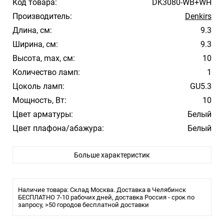
Код товара:
DK3080-WB+WH
Производитель:
Denkirs
Длина, см:
9.3
Ширина, см:
9.3
Высота, max, см:
10
Количество ламп:
1
Цоколь ламп:
GU5.3
Мощность, Вт:
10
Цвет арматуры:
Белый
Цвет плафона/абажура:
Белый
Материал плафона/абажура:
Пластик
Больше характеристик
Влагозащита:
20
Тип крепления:
Монтажная пластина
Тип лампы:
LED
Наличие товара: Склад Москва. Доставка в Челябинск
Цвет арматуры белый
БЕСПЛАТНО 7-10 рабочих дней, доставка Россия - срок по
запросу, >50 городов бесплатной доставки
Материал арматуры пластик