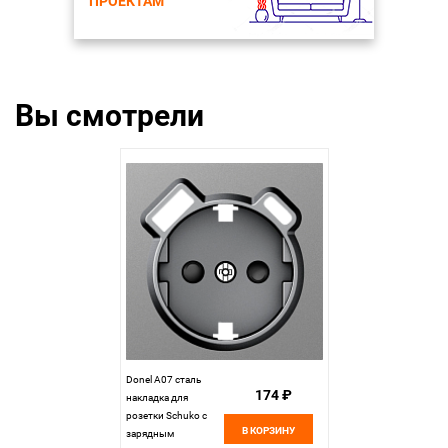
ПРОЕКТАМ
Вы смотрели
Donel A07 сталь
174 ₽
накладка для
розетки Schuko с
В КОРЗИНУ
зарядным