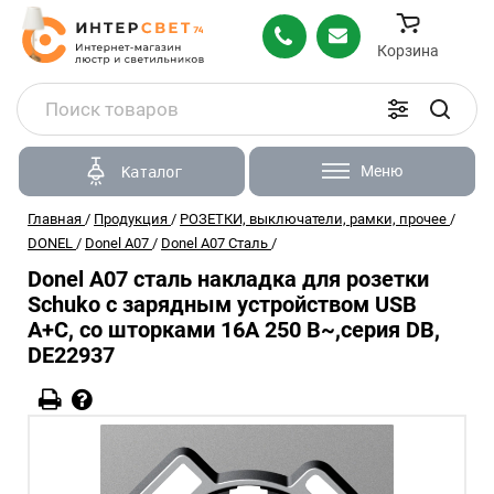
Корзина
Меню
Каталог
Главная
/
Продукция
/
РОЗЕТКИ, выключатели, рамки, прочее
/
DONEL
/
Donel A07
/
Donel A07 Сталь
/
Donel A07 сталь накладка для розетки
Schuko с зарядным устройством USB
A+C, со шторками 16A 250 В~,серия DB,
DE22937