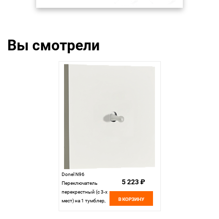
Вы смотрели
Donel N96
5 223 ₽
Переключатель
перекрестный (с 3-х
В КОРЗИНУ
мест) на 1 тумблер,
Каплевидный, 10AX
250V, Белый, серия