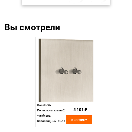
Вы смотрели
Donel N96
5 101 ₽
Переключатель на 2
тумблера,
В КОРЗИНУ
Каплевидный, 10AX
250V, Никель, серия
DT, DT108DNB