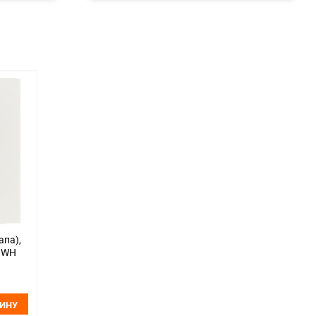
апа),
01WH
ЗИНУ