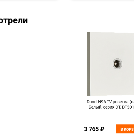
отрели
Donel N96 TV розетка (п
Белый, серия DT, DT3
3 765 ₽
В КОР