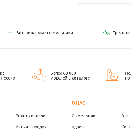
Встраиваемые светильники
Треково
ка
Более 60 000
По
й России
моделей в каталоге
по
М
О НАС
Задать вопрос
О компании
Отз
Акции и скидки
Адреса
Кон