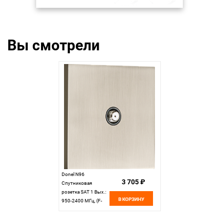
Вы смотрели
Donel N96
3 705 ₽
Спутниковая
розетка SAT 1 Вых.:
В КОРЗИНУ
950-2400 МГц, (F-
разъём), Никель,
серия DT, DT302NB