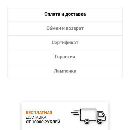
Тип лампы:
Светодиодная
Лампочки в комплекте:
Да
Оплата и доставка
Тип светильника:
Потолочный светильник
Мощность, Вт: 18
Обмен и возврат
Световой поток, лм: 1260
Цветовая температура, К: 4200
Питание: 230 В, 50 Гц
Сертификат
Способ монтажа: накладной
Материал: стеклометалл
Гарантия
Цвет: белый
Степень пылевлагозащиты: IP20
Лампочки
БЕСПЛАТНАЯ
ДОСТАВКА
ОТ 10000 РУБЛЕЙ