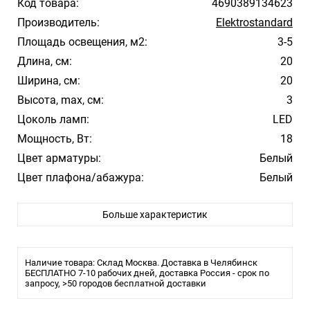
Код товара:
4690389134623
Производитель:
Elektrostandard
Площадь освещения, м2:
3-5
Длина, см:
20
Ширина, см:
20
Высота, max, см:
3
Цоколь ламп:
LED
Мощность, Вт:
18
Цвет арматуры:
Белый
Цвет плафона/абажура:
Белый
Материал плафона/абажура:
Стекло
Больше характеристик
Температура свечения:
4200K Дневной
Стиль:
Модерн
Помещение:
Большой зал, Гостиная, Спальня
Наличие товара: Склад Москва. Доставка в Челябинск
Влагозащита:
БЕСПЛАТНО 7-10 рабочих дней, доставка Россия - срок по
IP20
запросу, >50 городов бесплатной доставки
Тип крепления:
Планка