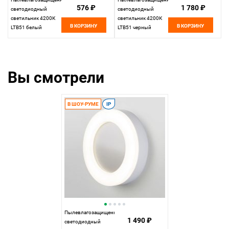
576 ₽
1 780 ₽
светодиодный
светодиодный
светильник 4200К
светильник 4200К
В КОРЗИНУ
В КОРЗИНУ
LTB51 белый
LTB51 черный
Elektrostandard
Elektrostandard
Вы смотрели
В ШОУ-РУМЕ
IP
Пылевлагозащищенный
1 490 ₽
светодиодный