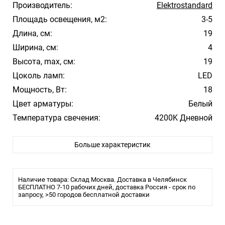
Производитель:
Elektrostandard
Площадь освещения, м2:
3-5
Длина, см:
19
Ширина, см:
4
Высота, max, см:
19
Цоколь ламп:
LED
Мощность, Вт:
18
Цвет арматуры:
Белый
Температура свечения:
4200K Дневной
Стиль:
Hi-Tech
Больше характеристик
Помещение:
Загородный дом, Улица
Влагозащита:
IP65
Тип крепления:
Планка
Наличие товара: Склад Москва. Доставка в Челябинск
Тип лампы:
БЕСПЛАТНО 7-10 рабочих дней, доставка Россия - срок по
Светодиодная
запросу, >50 городов бесплатной доставки
Лампочки в комплекте:
Да
Тип светильника:
Для улицы