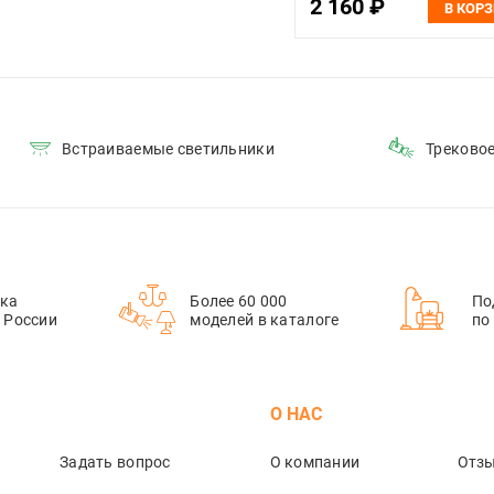
2 160 ₽
В КОР
Встраиваемые светильники
Треково
ка
Более 60 000
По
й России
моделей в каталоге
по
М
О НАС
Задать вопрос
О компании
Отз