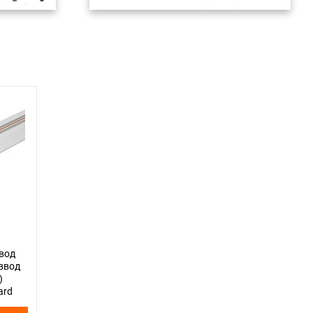
вод
 ввод
)
ard