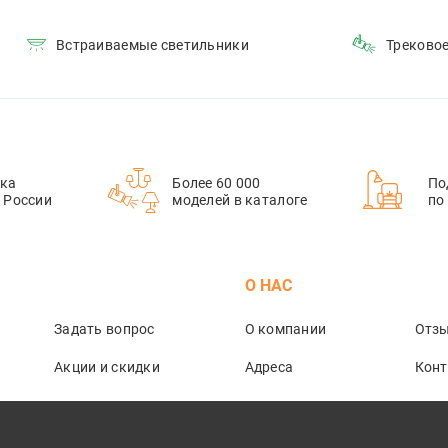
Встраиваемые светильники
Треково
ка
Более 60 000
По
й России
моделей в каталоге
по
М
О НАС
Задать вопрос
О компании
Отз
Акции и скидки
Адреса
Кон