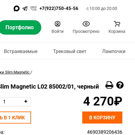
+7(922)750-45-56
с 10:00 до 20:00
Портфолио
Войти
Просмотрено
Корзина
Встраиваемые
Трековый свет
Лампочки
и Slim Magnetic
/
Slim Magnetic L02 85002/01, черный
4 270₽
Ь В 1 КЛИК
В КОРЗИНУ
а:
4690389206436