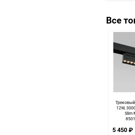
Все т
Трековый 
12W, 3000
Slim
8501
5 450 ₽