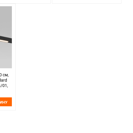
0 см,
dard
4/01,
ЗИНУ