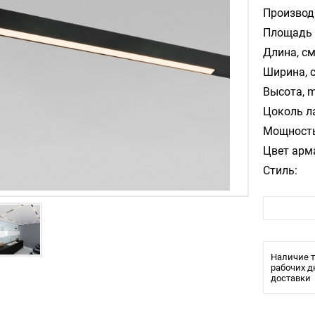
Производ
Площадь 
Длина, см
Ширина, 
Высота, m
Цоколь л
Мощность
Цвет арм
Стиль:
Влагозащ
Лампочки
Тип свети
Световой
Наличие т
1600 лм
рабочих д
Цветовая
доставки
3000 К
Угол рас
110 °