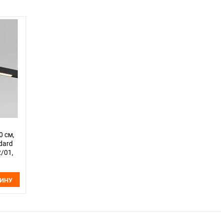
0 см,
dard
2/01,
ЗИНУ