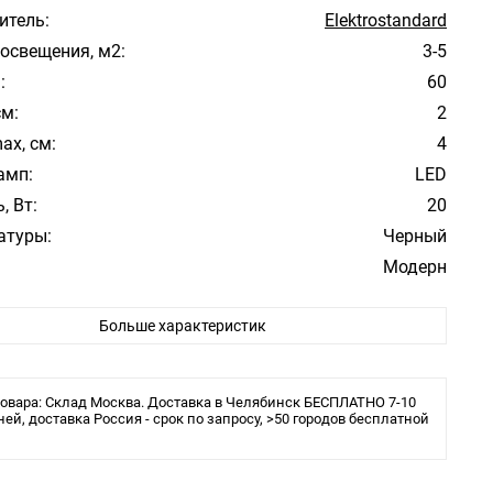
итель:
Elektrostandard
освещения, м2:
3-5
:
60
см:
2
ax, см:
4
амп:
LED
, Вт:
20
атуры:
Черный
Модерн
ита:
IP20
Больше характеристик
 в комплекте:
Да
льника:
Трековая/шинная/струнная система
 поток
овара: Склад Москва. Доставка в Челябинск БЕСПЛАТНО 7-10
ней, доставка Россия - срок по запросу, >50 городов бесплатной
 температура
сеивания