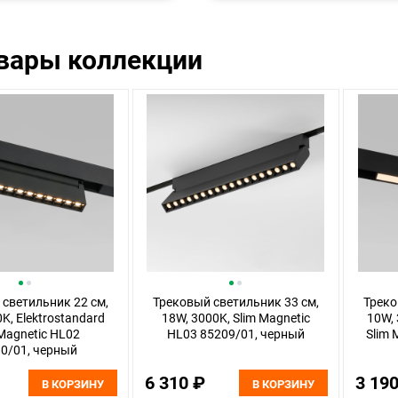
овары коллекции
светильник 22 см,
Трековый светильник 33 см,
Треко
K, Elektrostandard
18W, 3000K, Slim Magnetic
10W, 
 Magnetic HL02
HL03 85209/01, черный
Slim 
0/01, черный
6 310 ₽
3 19
В КОРЗИНУ
В КОРЗИНУ