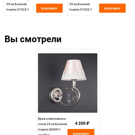
35 см Eurosvet
25 см Eurosvet
В КОРЗИНУ
В КОРЗИНУ
Incanto 01023/1
Incanto 01022/1
серебро
серебро
Вы смотрели
Бра в классическом
4 200 ₽
стиле 23 см Eurosvet
Incanto 60069/1
В КОРЗИНУ
серебро