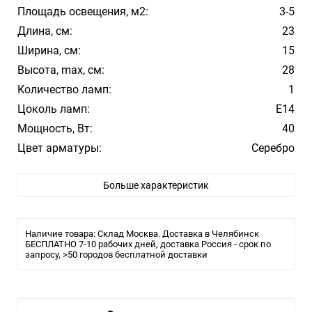
Площадь освещения, м2:
3-5
Длина, см:
23
Ширина, см:
15
Высота, max, см:
28
Количество ламп:
1
Цоколь ламп:
Е14
Мощность, Вт:
40
Цвет арматуры:
Серебро
Цвет плафона/абажура:
Бежевый
Больше характеристик
Материал плафона/абажура:
Текстиль
Хрусталь:
Прозрачный
Декор:
Хрусталь
Наличие товара: Склад Москва. Доставка в Челябинск
Стиль:
БЕСПЛАТНО 7-10 рабочих дней, доставка Россия - срок по
Классика
запросу, >50 городов бесплатной доставки
Помещение:
Большой зал, Гостиная, Спальня
Влагозащита:
IP20
Тип крепления:
Планка