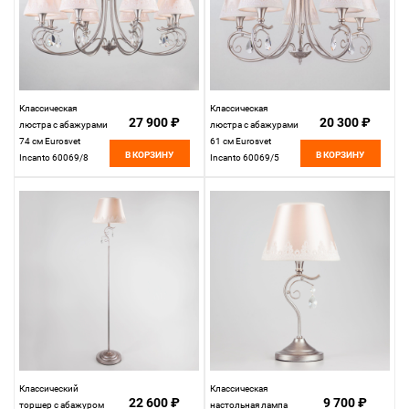
Классическая
Классическая
27 900 ₽
20 300 ₽
люстра с абажурами
люстра с абажурами
74 см Eurosvet
61 см Eurosvet
В КОРЗИНУ
В КОРЗИНУ
Incanto 60069/8
Incanto 60069/5
серебро
серебро
Классический
Классическая
22 600 ₽
9 700 ₽
торшер с абажуром
настольная лампа