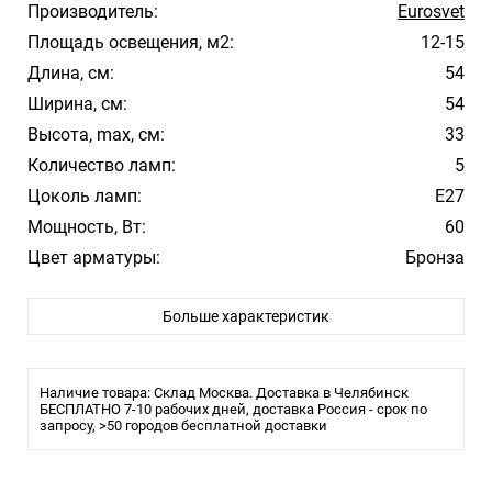
Производитель:
Eurosvet
Площадь освещения, м2:
12-15
Длина, см:
54
Ширина, см:
54
Высота, max, см:
33
Количество ламп:
5
Цоколь ламп:
Е27
Мощность, Вт:
60
Цвет арматуры:
Бронза
Цвет плафона/абажура:
Белый
Больше характеристик
Материал плафона/абажура:
Стекло
Стиль:
Классика, Модерн
Помещение:
Большой зал, Гостиная, Спальня
Наличие товара: Склад Москва. Доставка в Челябинск
Влагозащита:
БЕСПЛАТНО 7-10 рабочих дней, доставка Россия - срок по
IP20
запросу, >50 городов бесплатной доставки
Тип крепления:
Планка
Тип лампы:
Светодиодная