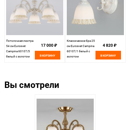
Потолочная люстра
Классическое бра 25
17 000 ₽
4 820 ₽
54 см Eurosvet
см Eurosvet Campina
Campina 60107/5
60107/1 белый с
В КОРЗИНУ
В КОРЗИНУ
белый с золотом
золотом
Вы смотрели