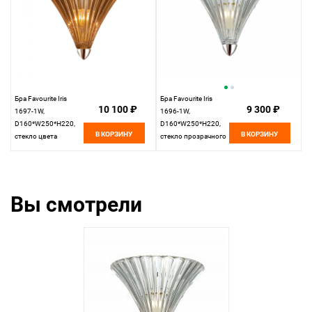
Бра Favourite Iris
Бра Favourite Iris
10 100 ₽
9 300 ₽
1697-1W,
1696-1W,
D160*W250*H220,
D160*W250*H220,
В КОРЗИНУ
В КОРЗИНУ
стекло цвета
стекло прозрачного
шампанского, хром
цвета, хром
Вы смотрели