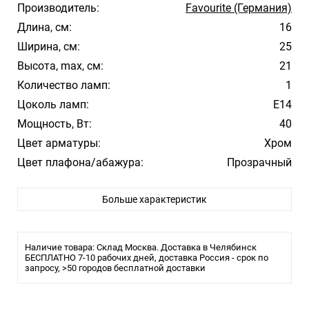
Производитель:
Favourite (Германия)
Длина, см:
16
Ширина, см:
25
Высота, max, см:
21
Количество ламп:
1
Цоколь ламп:
E14
Мощность, Вт:
40
Цвет арматуры:
Хром
Цвет плафона/абажура:
Прозрачный
Материал плафона/абажура:
Стекло
Больше характеристик
Влагозащита:
20
Тип крепления:
Монтажная пластина
Тип лампы:
накаливания или LED
Наличие товара: Склад Москва. Доставка в Челябинск
Размеры (мм)
БЕСПЛАТНО 7-10 рабочих дней, доставка Россия - срок по
запросу, >50 городов бесплатной доставки
Длина 160
Ширина 250
Высота 210
Лампы Е14