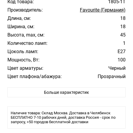
Код товара:
1805-1T
Производитель:
Favourite (Германия)
Длина, см:
18
Ширина, см:
18
Высота, max, см:
45
Количество ламп:
1
Цоколь ламп:
E27
Мощность, Вт:
100
Цвет арматуры:
Черный
Цвет плафона/абажура:
Прозрачный
Материал плафона/абажура:
Стекло
Больше характеристик
Влагозащита:
IP44
Тип лампы:
накаливания или LED
Размеры
Наличие товара: Склад Москва. Доставка в Челябинск
Длина: 180 мм
БЕСПЛАТНО 7-10 рабочих дней, доставка Россия - срок по
Ширина: 180 мм
запросу, >50 городов бесплатной доставки
Высота: 450 мм
Технические параметры