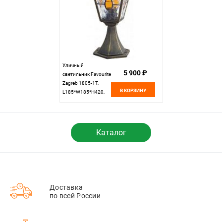
Уличный
5 900 ₽
светильник Favourite
Zagreb 1805-1T,
В КОРЗИНУ
L185*W185*H420,
черный с золотой
патиной
Каталог
Доставка
по всей России