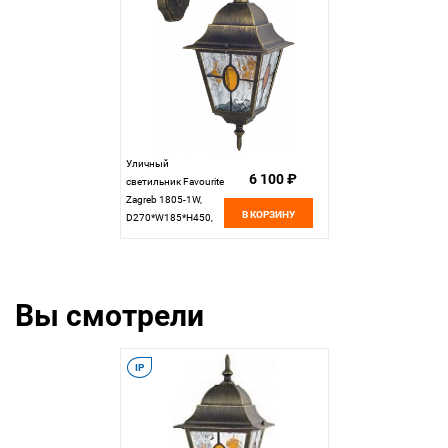
Уличный
6 100 ₽
светильник Favourite
Zagreb 1805-1W,
В КОРЗИНУ
D270*W185*H450,
черный с золотой
патиной
Вы смотрели
IP