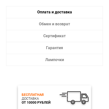
Высота: 1000 мм
Технические параметры
Цоколь: E27
Оплата и доставка
Мощность лампы W: 100 W
Количество ламп: 1
Лампы в комплекте: нет
Обмен и возврат
Тип лампы: накаливания либо энергосберегающая
Е27
Возможность подключения диммера: возможно
Сертификат
Напряжение: 230 V
Характеристики плафона
Гарантия
Цвет плафона: прозрачный
Материал плафона: стекло
Тип поверхности плафонов: глянцевый
Лампочки
Характеристики арматуры
Цвет арматуры: черный с золотой патиной
Материал арматуры: металл
Тип поверхности арматуры: матовый Площадь
освещения, кв.м.: 5
Ширина, мм: 230
БЕСПЛАТНАЯ
ДОСТАВКА
Мин. Высота, мм: 1000
ОТ 10000 РУБЛЕЙ
Макс. Высота, мм: 1000