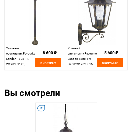
Уличный
Уличный
8 600 ₽
5 600 ₽
светильник Favourite
светильник Favourite
London 1808-1F,
London 1808-1W,
В КОРЗИНУ
В КОРЗИНУ
W190*H1120,
D260*W190*H515,
черный с золотой
черный с золотой
патиной
патиной
Вы смотрели
IP