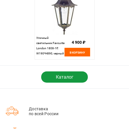
Уличный
4 900 ₽
светильник Favourite
London 1808-1P,
В КОРЗИНУ
W190*H890, черный
с золотой патиной
Каталог
Доставка
по всей России