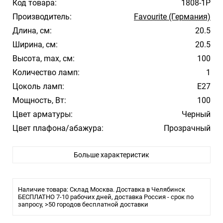
Код товара:
1808-1P
Производитель:
Favourite (Германия)
Длина, см:
20.5
Ширина, см:
20.5
Высота, max, см:
100
Количество ламп:
1
Цоколь ламп:
E27
Мощность, Вт:
100
Цвет арматуры:
Черный
Цвет плафона/абажура:
Прозрачный
Материал плафона/абажура:
Стекло
Больше характеристик
Влагозащита:
IP44
Тип крепления:
Крюк
Тип лампы:
накаливания или LED
Наличие товара: Склад Москва. Доставка в Челябинск
Размеры
БЕСПЛАТНО 7-10 рабочих дней, доставка Россия - срок по
запросу, >50 городов бесплатной доставки
Длина: 230 мм
Ширина: 205 мм