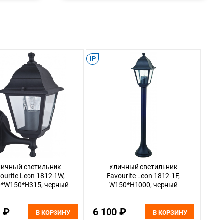
елка: металл, цвет черный
и цвет плафона: металл, цвет черный и прозрачное
ощадь освещения, кв.м.: 3
мм: 150
IP
мм: 205
та, мм: 330
ота, мм: 330
E27*60W, IP44, excluded
 общая: 60
елка: металл, цвет черный
и цвет плафона: металл, цвет черный и прозрачное
личный светильник
Уличный светильник
ourite Leon 1812-1W,
Favourite Leon 1812-1F,
0*W150*H315, черный
W150*H1000, черный
0 ₽
6 100 ₽
В КОРЗИНУ
В КОРЗИНУ