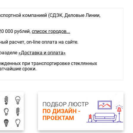
кие параметры
E27
 лампы W: 60 W
спортной компанией (СДЭК, Деловые Линии,
о ламп: 1
комплекте: нет
ы: накаливания либо энергосберегающая Е27
20 000 рублей,
список городов...
сть подключения диммера: возможно
ие: 230 V
й расчет, on-line оплата на сайте.
истики плафона
фона: прозрачный
 разделе
«Доставка и оплата»
 плафона: стекло
рхности плафонов: глянцевый
режденных при транспортировке стеклянных
истики арматуры
ратчайшие сроки.
атуры: черный
 арматуры: металл
рхности арматуры: матовый Площадь освещения,
мм: 150
ПОДБОР ЛЮСТР
мм: 205
ПО ДИЗАЙН -
та, мм: 330
ПРОЕКТАМ
ота, мм: 330
E27*60W, IP44, excluded
 общая: 60