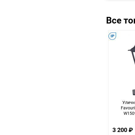
Все т
IP
Уличн
Favouri
W150
3 200 ₽