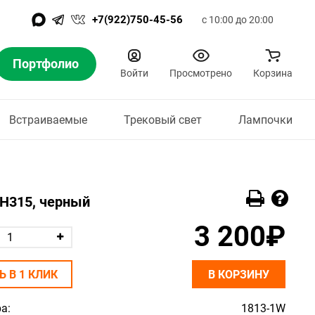
+7(922)750-45-56
с 10:00 до 20:00
Портфолио
Войти
Просмотрено
Корзина
Встраиваемые
Трековый свет
Лампочки
*H315, черный
3 200₽
Ь В 1 КЛИК
В КОРЗИНУ
а:
1813-1W