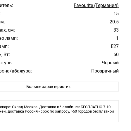
итель:
Favourite (Германия)
:
15
см:
20.5
ax, см:
33
во ламп:
1
амп:
E27
, Вт:
60
атуры:
Черный
фона/абажура:
Прозрачный
 плафона/абажура:
Стекло
Больше характеристик
ита:
IP44
ения:
Монтажная пластина
ы:
накаливания или LED
овара: Склад Москва. Доставка в Челябинск БЕСПЛАТНО 7-10
ней, доставка Россия - срок по запросу, >50 городов бесплатной
05 мм
150 мм
330 мм