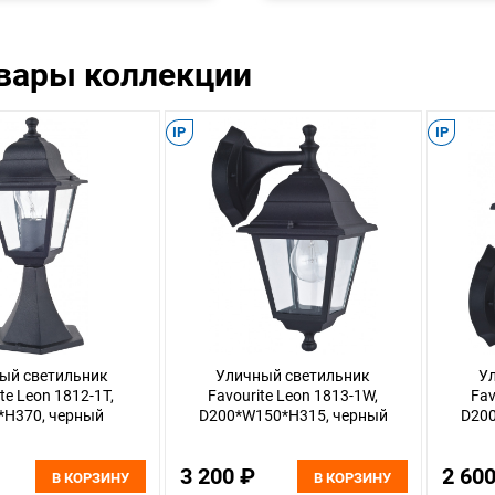
Цвет, отд
овары коллекции
Материал 
стекло Пл
Ширина, 
IP
IP
Глубина, 
Мин. Высо
Макс. Выс
Лампы: 1*
Мощность
Цвет, отд
Материал 
стекло
ый светильник
Уличный светильник
У
te Leon 1812-1T,
Favourite Leon 1813-1W,
Fav
*H370, черный
D200*W150*H315, черный
D20
3 200 ₽
2 60
В КОРЗИНУ
В КОРЗИНУ