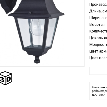
Производ
Длина, см
Ширина, 
Высота, m
Количест
Цоколь л
Мощность
Цвет арм
Цвет пла
Материал
Влагозащ
Тип крепл
Тип ламп
Наличие т
Размеры
рабочих д
доставки
Длина: 2
Ширина: 
Высота: 