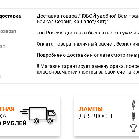
Техничес
Цоколь: 
Мощность
 доставка
Доставка товара ЛЮБОЙ удобной Вам тран
Количеств
Байкал-Сервис, Кашалот/Кит):
Лампы в 
Тип ламп
возврат
- по России: доставка бесплатно от суммы 
Возможно
Напряжен
Оплата товара: наличный расчет, безналичны
ат
Характер
Цвет пла
Подробнее о доставке и оплате смотрите в
Материал
Тип пове
‼️ Магазин гарантирует замену брака, пов
Характер
плафонов, частей люстры за свой счет в к
Цвет арм
и
Материал
Тип пове
кв.м.: 3
Ширина, 
ТНАЯ
ЛАМПЫ
Глубина, 
КА
ДЛЯ ЛЮСТР
Мин. Высо
0 РУБЛЕЙ
Макс. Выс
Лампы: 1*
Мощность