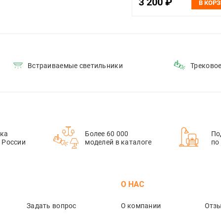
3 200 ₽
В КОР
Встраиваемые светильники
Треково
ка
Более 60 000
По
й России
моделей в каталоге
по
М
О НАС
Задать вопрос
О компании
Отз