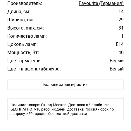
Производитель:
Favourite (Германия)
Длина, см:
14
Ширина, см:
29
Высота, max, см:
31
Количество ламп:
1
Цоколь ламп:
E14
Мощность, Вт:
40
Цвет арматуры:
Белый
Цвет плафона/абажура:
Белый
Материал плафона/абажура:
ткань
Больше характеристик
Влагозащита:
20
Тип крепления:
Монтажная пластина
Тип лампы:
накаливания или LED
Наличие товара: Склад Москва. Доставка в Челябинск
Размеры
БЕСПЛАТНО 7-10 рабочих дней, доставка Россия - срок по
запросу, >50 городов бесплатной доставки
Ширина: 140 мм
Высота: 310 мм
Выступ: 290 мм
Технические параметры