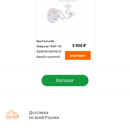
Бра Favourite
5 900 ₽
Mariposa 1839-1W,
D290*W140*H310,
В КОРЗИНУ
белый с золотой
патиной
Каталог
Доставка
по всей России