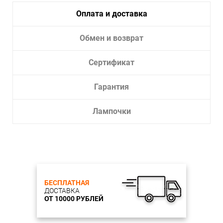
Цоколь: E14
Оплата и доставка
Мощность лампы W: 40 W
Количество ламп: 1
Лампы в комплекте: нет
Обмен и возврат
Тип лампы: накаливания либо энергосберегающая
Е14
Возможность подключения диммера: возможно
Сертификат
Напряжение: 230 V
Степень пылевлагозащиты: IP20
Гарантия
Характеристики плафона
Цвет плафона: белый
Материал плафона: текстиль
Лампочки
Тип поверхности плафонов: матовый
Характеристики арматуры
Цвет арматуры: белый с золотой патиной
Материал арматуры: металл, хрустальные подвески
Тип поверхности арматуры: матовый Площадь
освещения, кв.м.: 2
Ширина, мм: 140
БЕСПЛАТНАЯ
ДОСТАВКА
Глубина, мм: 290
ОТ 10000 РУБЛЕЙ
Мин. Высота, мм: 310
Макс. Высота, мм: 310