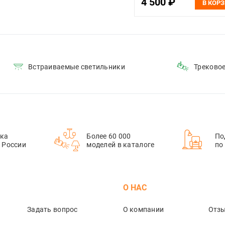
4 500 ₽
В КОР
Встраиваемые светильники
Треково
ка
Более 60 000
По
й России
моделей в каталоге
по
М
О НАС
Задать вопрос
О компании
Отз