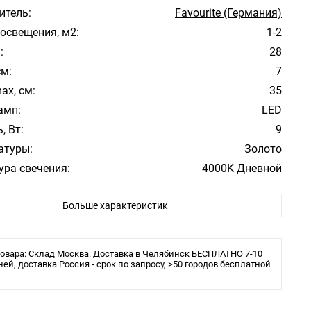
итель:
Favourite (Германия)
освещения, м2:
1-2
:
28
см:
7
ax, см:
35
амп:
LED
, Вт:
9
атуры:
Золото
ура свечения:
4000K Дневной
Модерн
Больше характеристик
ита:
IP20
ения:
Планка
 в комплекте:
Да
овара: Склад Москва. Доставка в Челябинск БЕСПЛАТНО 7-10
льника:
ней, доставка Россия - срок по запросу, >50 городов бесплатной
Бра