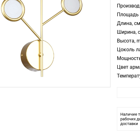
Производ
Площадь 
Длина, см
Ширина, 
Высота, m
Цоколь л
Мощность
Цвет арм
Температ
Стиль:
Влагозащ
Тип крепл
Лампочки
Наличие т
Тип свети
рабочих д
доставки