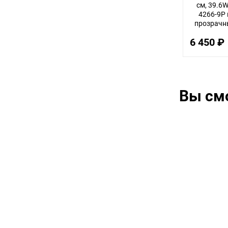
см, 39.6W,
4266-9P
прозрачны
тек
6 450 ₽
Вы см