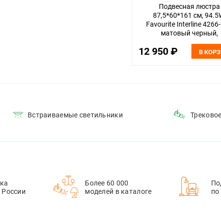
Подвесная люстра
87,5*60*161 см, 94.5
Favourite Interline 4266
матовый черный,
прозрачный акрил с уз
12 950 ₽
текстура дерева
В КОР
Встраиваемые светильники
Треково
ка
Более 60 000
По
й России
моделей в каталоге
по