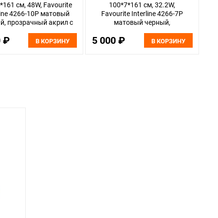
*161 см, 48W, Favourite
100*7*161 см, 32.2W,
rline 4266-10P матовый
Favourite Interline 4266-7P
й, прозрачный акрил с
матовый черный,
ром, текстура дерева
прозрачный акрил с узором,
0 ₽
5 000 ₽
текстура дерева
В КОРЗИНУ
В КОРЗИНУ