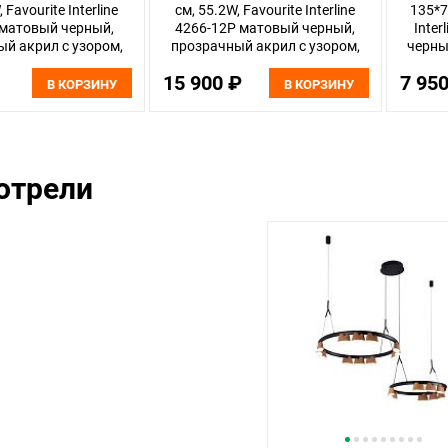
 Favourite Interline
см, 55.2W, Favourite Interline
135*7
 матовый черный,
4266-12P матовый черный,
Inte
й акрил с узором,
прозрачный акрил с узором,
черны
стура дерева
текстура дерева
узо
15 900 ₽
7 95
В КОРЗИНУ
В КОРЗИНУ
отрели