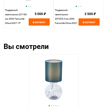
Подвесной
Подвесной
5 000 ₽
2 500 ₽
светильник 22*196
светильник
см, 40W, Favourite
30*205,5 см, 40W,
В КОРЗИНУ
В КОРЗИНУ
Ortus 4267-1P
Favourite Ortus 4267-
прозрачное стекло
2P прозрачное
стекло
Вы смотрели