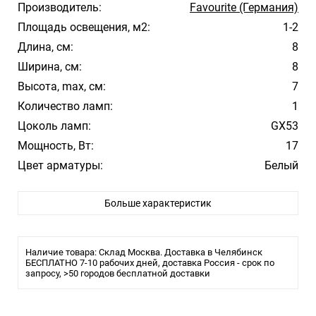
Производитель:
Favourite (Германия)
Площадь освещения, м2:
1-2
Длина, см:
8
Ширина, см:
8
Высота, max, см:
7
Количество ламп:
1
Цоколь ламп:
GX53
Мощность, Вт:
17
Цвет арматуры:
Белый
Стиль:
Современный
Больше характеристик
Влагозащита:
IP54
Лампочки в комплекте:
Нет
Тип светильника:
Для улицы
Наличие товара: Склад Москва. Доставка в Челябинск
БЕСПЛАТНО 7-10 рабочих дней, доставка Россия - срок по
запросу, >50 городов бесплатной доставки